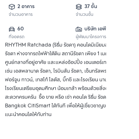
2 อาคาร
37 ชั้น
จำนวนอาคาร
จำนวนชั้น
60
บริษัท เอพี (รัชดา) 
ที่จอดรถ
ผู้พัฒนาโครงการ
จำกัด
RHYTHM Ratchada (ริธึ่ม รัชดา) คอนโดมิเนียมสุดหรูบนถนน
รัชดา ห่างจากรถไฟฟ้าใต้ดิน สถานีรัชดา เพียง 1 เมตร อยู่ใจกลาง
ศูนย์กลางที่อยู่อาศัย และแหล่งช้อปปิ้ง เอนเตอร์เทนเม้นท์ อาทิ
เช่น เอสพลานาด รัชดา, โรบินสัน รัชดา, เซ็นทรัลพระราม 9,
ฟอร์จูน ทาวน์, เทสโก้ โลตัส, บิ๊กซี และโรงเรียน นานาชาติเกศินี,
โรงเรียนเตรียมอุดมศึกษา น้อมเกล้า พร้อมด้วยสิ่งอำนวยความ
สะดวกครบครัน ซื้อ ขาย หรือ เช่า คอนโด ริธึ่ม รัชดา ติดต่อหาเรา
Bangkok CitiSmart ได้ทันที เพื่อให้ผู้เชี่ยวชาญของเราได้
แนะนำคอนโดให้กับท่าน