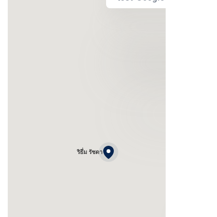
ริธึ่ม รัชดา