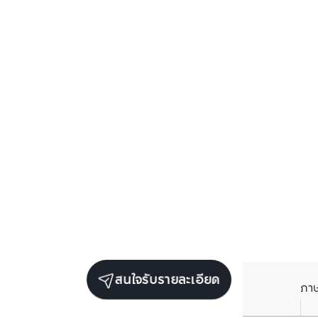
สนใจรับรายละเอียด
ภา