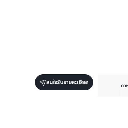
สนใจรับรายละเอียด
ภา