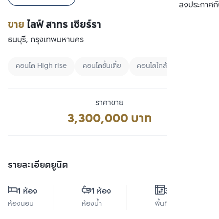
เปรียบเทียบ
ลงประกาศกั
ขาย
ไลฟ์ สาทร เซียร์รา
ธนบุรี, กรุงเทพมหานคร
คอนโด High rise
คอนโดชั้นเตี้ย
คอนโดใกล้ BRT
ราคาขาย
3,300,000 บาท
รายละเอียดยูนิต
1 ห้อง
1 ห้อง
32 ตร.ม.
ห้องนอน
ห้องน้ำ
พื้นที่ใช้สอย