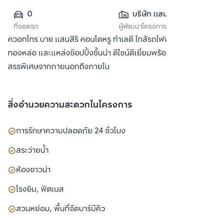
0
บริษัท แสนสิริ 
ที่จอดรถ
ผู้พัฒนาโครงการ
จำกัด (มหาชน)
ควอทโทร บาย แสนสิริ คอนโดหรู ทำเลดี ใกล้รถไฟฟ้า BTS
ทองหล่อ และแหล่งช๊อปปิ้งชั้นนำ ดีไซน์ดีเยี่ยมพร้อมวัสดุที่คัด
สรรพิเศษจากภายนอกถึงภายใน
สิ่งอำนวยความสะดวกในโครงการ
การรักษาความปลอดภัย 24 ชั่วโมง
สระว่ายน้ำ
ห้องซาวน่า
โรงยิม, ฟิตเนส
สวนหย่อม, พื้นที่จัดบาร์บีคิว