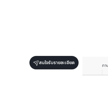
สนใจรับรายละเอียด
ภา
ยูนิตขายในโครงการเดียวกัน