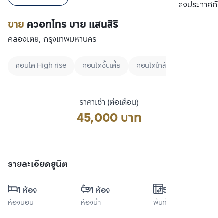
เปรียบเทียบ
ลงประกาศกั
ขาย
ควอทโทร บาย แสนสิริ
คลองเตย, กรุงเทพมหานคร
คอนโด High rise
คอนโดชั้นเตี้ย
คอนโดใกล้ BTS
ราคาเช่า (ต่อเดือน)
45,000 บาท
รายละเอียดยูนิต
1 ห้อง
1 ห้อง
55 ตร.ม.
ห้องนอน
ห้องน้ำ
พื้นที่ใช้สอย