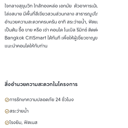
ใจกลางสุขุมวิท ใกล้ทองหล่อ เอกมัย ตัวอาคารเน้นความโปร่ง
โล่งสบาย มีพื้นที่สีเขียวสวนส่วนกลาง สาธารณูปโภคและสิ่ง
อำนวยความสะดวกครบครัน อาทิ สระว่ายน้ำ, ฟิตเนส, ห้องสตีม
เป็นต้น ซื้อ ขาย หรือ เช่า คอนโด โนเบิล รีมิกซ์ ติดต่อหาเรา
Bangkok CitiSmart ได้ทันที เพื่อให้ผู้เชี่ยวชาญของเราได้
แนะนำคอนโดให้กับท่าน
สิ่งอำนวยความสะดวกในโครงการ
การรักษาความปลอดภัย 24 ชั่วโมง
สระว่ายน้ำ
โรงยิม, ฟิตเนส