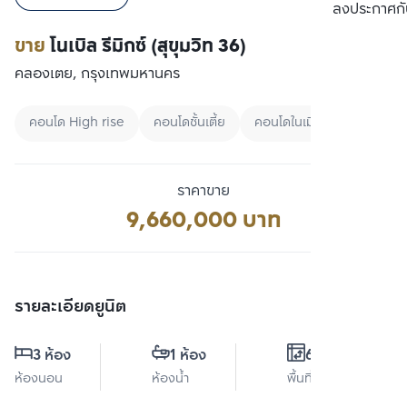
เปรียบเทียบ
ลงประกาศกั
ขาย
โนเบิล รีมิกซ์ (สุขุมวิท 36)
คลองเตย, กรุงเทพมหานคร
คอนโด High rise
คอนโดชั้นเตี้ย
คอนโดในเมือง
ราคาขาย
9,660,000 บาท
รายละเอียดยูนิต
3 ห้อง
1 ห้อง
63 ตร.ม.
ห้องนอน
ห้องน้ำ
พื้นที่ใช้สอย