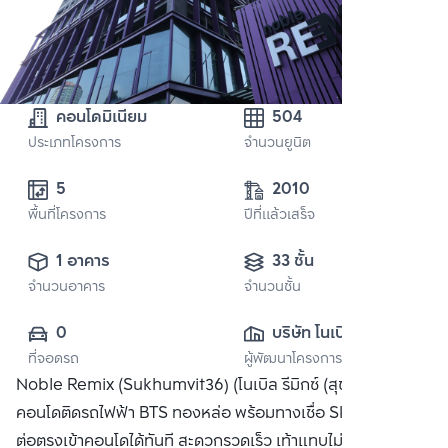
คอนโดมิเนียม
504
ประเภทโครงการ
จำนวนยูนิต
5 
2010
พื้นที่โครงการ
ปีที่แล้วเสร็จ
1 อาคาร
33 ชั้น
จำนวนอาคาร
จำนวนชั้น
0
บริษัท โนเบิล ดี
ที่จอดรถ
ผู้พัฒนาโครงการ
เวลลอปเมนท์ จำกัด 
Noble Remix (Sukhumvit36) (โนเบิล รีมิกซ์ (สุขุมวิท 36))
(มหาชน)
คอนโดติดรถไฟฟ้า BTS ทองหล่อ พร้อมทางเชื่อ Sky Walk เชื่อ
ต่อตรงเข้าคอนโดได้ทันที สะดวกรวดเร็ว เท้าแทบไม่ติดพื้น