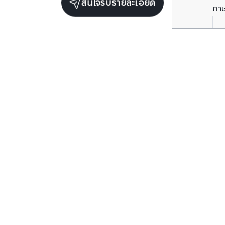
สนใจรับรายละเอียด
ภา
ยูนิตขายในโครงการเดียวกัน