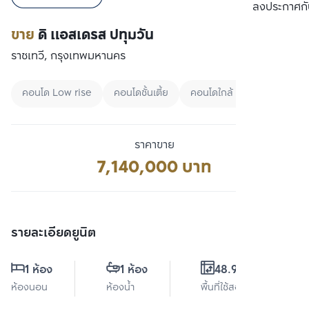
เปรียบเทียบ
ลงประกาศกั
ขาย
ดิ แอสเดรส ปทุมวัน
ราชเทวี, กรุงเทพมหานคร
คอนโด Low rise
คอนโดชั้นเตี้ย
คอนโดใกล้ BTS
ราคาขาย
7,140,000 บาท
รายละเอียดยูนิต
1 ห้อง
1 ห้อง
48.98 ตร.ม.
ห้องนอน
ห้องน้ำ
พื้นที่ใช้สอย