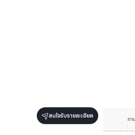
สนใจรับรายละเอียด
ภา