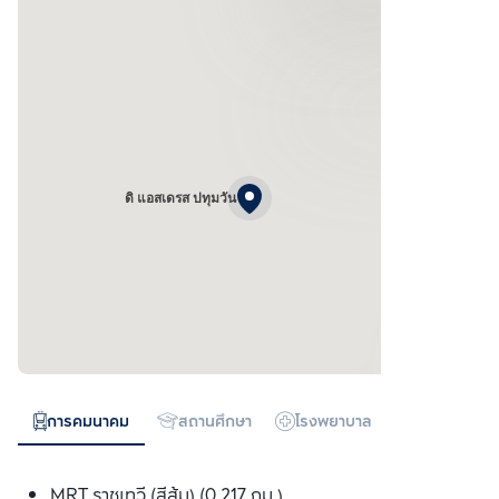
ดิ แอสเดรส ปทุมวัน
การคมนาคม
สถานศึกษา
โรงพยาบาล
ห้างสรรพสิน
MRT ราชเทวี (สีส้ม) (0.217 กม.)