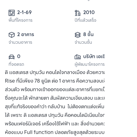
2-1-69 
2010
พื้นที่โครงการ
ปีที่แล้วเสร็จ
2 อาคาร
8 ชั้น
จำนวนอาคาร
จำนวนชั้น
0
บริษัท เอเชี่ยน 
ที่จอดรถ
ผู้พัฒนาโครงการ
พร็อพเพอร์ตี้ จำกัด
ดิ แอสเดรส ปทุมวัน คอนโดใจกลางเมือง ด้วยความสุขแบบ Low
Rise ที่มีเพียง 78 ยูนิต ต่อ 1 อาคาร คือความสงบเงียบของโลก
ส่วนตัว พร้อมทางเข้าออกของแต่ละอาคารที่แยกเป็นสัดส่วน ที่
ซึ่งคุณจะได้ พักสายตา สัมผัสความเงียบสงบ และเข้าใจถึงความ
สุขที่แท้จริงของคำว่า กลับบ้าน ไม่ต้องตกแต่งเพิ่ม ชีวิตก็เริ่มต้น
ได้ เพราะ ดิ แอสเดรส ปทุมวัน คือคอนโดมิเนียมใจกลางปทุมวัน
พร้อมเฟอร์นิเจอร์ เครื่องใช้ไฟฟ้า และ สิ่งอำนวยความสะดวกใน
ห้องแบบ Full function ปลอดภัยสูงสุดด้วยระบบ Intelligent