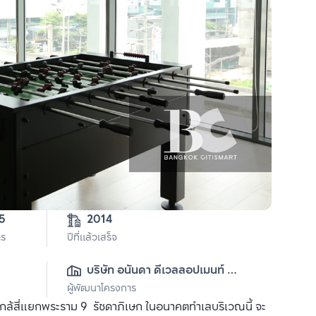
5
2014
าร
ปีที่แล้วเสร็จ
บริษัท อนันดา ดีเวลลอปเมนท์ 
ผู้พัฒนาโครงการ
จำกัด (มหาชน)
กล้สี่แยกพระราม 9  รัชดาภิเษก ในอนาคตทำเลบริเวณนี้ จะ