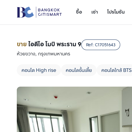
ซื้อ
เช่า
โปรโมชัน
ขาย
ไอดีโอ โมบิ พระราม 9
Ref:
C17051643
ห้วยขวาง, กรุงเทพมหานคร
คอนโด High rise
คอนโดชั้นเตี้ย
คอนโดใกล้ BTS
เพิ่มยูนิตเปรียบเทียบ
รายการที่ 1