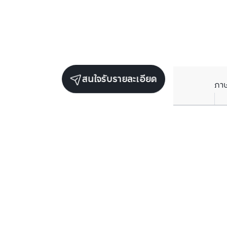
สนใจรับรายละเอียด
ภา
ยูนิตขายในโครงการเดียวกัน