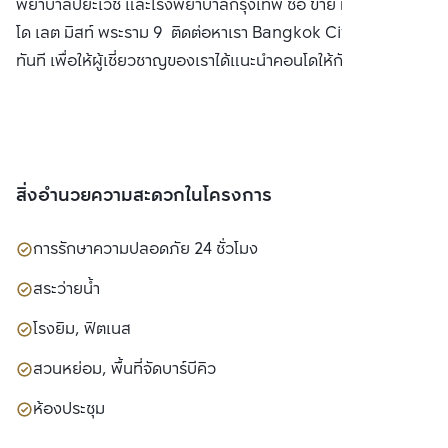
พยาบาลปิยะเวช และโรงพยาบาลกรุงเทพ ซื้อ ขาย หรือ เช่า คอน
โด เลต มิสท์ พระราม 9 ติดต่อหาเรา Bangkok CitiSmart ได้
ทันที เพื่อให้ผู้เชี่ยวชาญของเราได้แนะนำคอนโดให้กับท่าน
สิ่งอำนวยความสะดวกในโครงการ
การรักษาความปลอดภัย 24 ชั่วโมง
สระว่ายน้ำ
โรงยิม, ฟิตเนส
สวนหย่อม, พื้นที่จัดบาร์บีคิว
ห้องประชุม