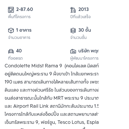
2-87.60 
2013
พื้นที่โครงการ
ปีที่แล้วเสร็จ
1 อาคาร
30 ชั้น
จำนวนอาคาร
จำนวนชั้น
40
บริษัท พฤกษา เรียล
ที่จอดรถ
ผู้พัฒนาโครงการ
เอสเตท จำกัด 
Condolette Midst Rama 9 (คอนโดเลต มิดสท์ พระราม 9)
(มหาชน)
อยู่ติดถนนใหญ่พระราม 9 ฝั่งขาเข้า ใกล้แยกพระราม 9 ประมาณ
190 เมตร สามารถเดินทางได้หลายเส้นทางทั้ง เพชรบุรี, สุขุมวิท,
ดินแดง และทางด่วนศรีรัช ในส่วนของการเดินทางด้วยระบบ
ขนส่งสาธารณะนั้นใกล้กับ MRT พระราม 9 ประมาณ 350 เมตร
และ Airport Rail Link สถานีมักกะสันประมาณ 1.5 กิโลเมตร
โครงการใกล้กับแหล่งช็อปปิ้ง และสถานพยาบาลต่างๆทั้ง
เซ็นทรัลพระราม 9, ฟอร์จูน, Tesco Lotus, Esplanade, โรง