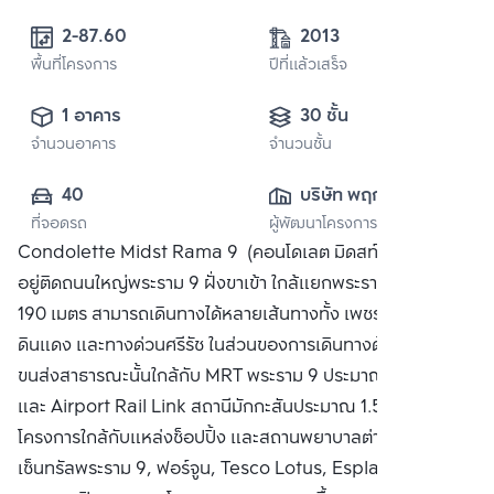
2-87.60 
2013
พื้นที่โครงการ
ปีที่แล้วเสร็จ
1 อาคาร
30 ชั้น
จำนวนอาคาร
จำนวนชั้น
40
บริษัท พฤกษา เรียล
ที่จอดรถ
ผู้พัฒนาโครงการ
เอสเตท จำกัด 
Condolette Midst Rama 9 (คอนโดเลต มิดสท์ พระราม 9)
(มหาชน)
อยู่ติดถนนใหญ่พระราม 9 ฝั่งขาเข้า ใกล้แยกพระราม 9 ประมาณ
190 เมตร สามารถเดินทางได้หลายเส้นทางทั้ง เพชรบุรี, สุขุมวิท,
ดินแดง และทางด่วนศรีรัช ในส่วนของการเดินทางด้วยระบบ
ขนส่งสาธารณะนั้นใกล้กับ MRT พระราม 9 ประมาณ 350 เมตร
และ Airport Rail Link สถานีมักกะสันประมาณ 1.5 กิโลเมตร
โครงการใกล้กับแหล่งช็อปปิ้ง และสถานพยาบาลต่างๆทั้ง
เซ็นทรัลพระราม 9, ฟอร์จูน, Tesco Lotus, Esplanade, โรง