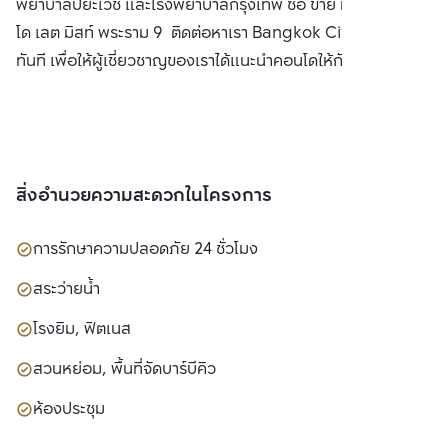
พยาบาลปิยะเวช และโรงพยาบาลกรุงเทพ ซื้อ ขาย หรือ เช่า คอน
โด เลต มิสท์ พระราม 9 ติดต่อหาเรา Bangkok CitiSmart ได้
ทันที เพื่อให้ผู้เชี่ยวชาญของเราได้แนะนำคอนโดให้กับท่าน
สิ่งอำนวยความสะดวกในโครงการ
การรักษาความปลอดภัย 24 ชั่วโมง
สระว่ายน้ำ
โรงยิม, ฟิตเนส
สวนหย่อม, พื้นที่จัดบาร์บีคิว
ห้องประชุม