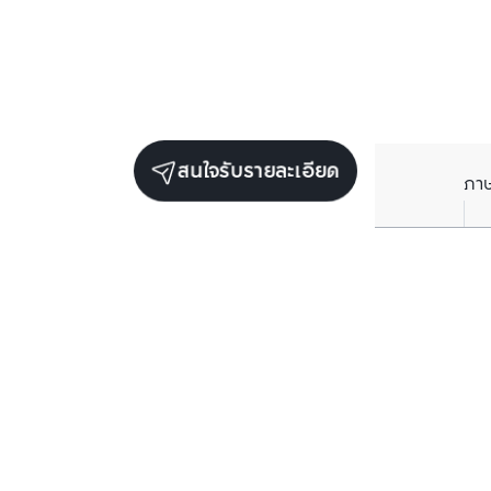
สนใจรับรายละเอียด
ภา
ยูนิตขายในโครงการเดียวกัน