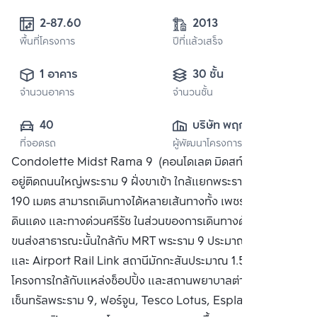
2-87.60 
2013
พื้นที่โครงการ
ปีที่แล้วเสร็จ
1 อาคาร
30 ชั้น
จำนวนอาคาร
จำนวนชั้น
40
บริษัท พฤกษา เรียล
ที่จอดรถ
ผู้พัฒนาโครงการ
เอสเตท จำกัด 
Condolette Midst Rama 9 (คอนโดเลต มิดสท์ พระราม 9)
(มหาชน)
อยู่ติดถนนใหญ่พระราม 9 ฝั่งขาเข้า ใกล้แยกพระราม 9 ประมาณ
190 เมตร สามารถเดินทางได้หลายเส้นทางทั้ง เพชรบุรี, สุขุมวิท,
ดินแดง และทางด่วนศรีรัช ในส่วนของการเดินทางด้วยระบบ
ขนส่งสาธารณะนั้นใกล้กับ MRT พระราม 9 ประมาณ 350 เมตร
และ Airport Rail Link สถานีมักกะสันประมาณ 1.5 กิโลเมตร
โครงการใกล้กับแหล่งช็อปปิ้ง และสถานพยาบาลต่างๆทั้ง
เซ็นทรัลพระราม 9, ฟอร์จูน, Tesco Lotus, Esplanade, โรง