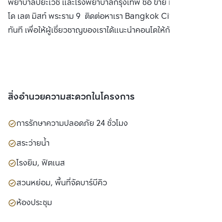
พยาบาลปิยะเวช และโรงพยาบาลกรุงเทพ ซื้อ ขาย หรือ เช่า คอน
โด เลต มิสท์ พระราม 9 ติดต่อหาเรา Bangkok CitiSmart ได้
ทันที เพื่อให้ผู้เชี่ยวชาญของเราได้แนะนำคอนโดให้กับท่าน
สิ่งอำนวยความสะดวกในโครงการ
การรักษาความปลอดภัย 24 ชั่วโมง
สระว่ายน้ำ
โรงยิม, ฟิตเนส
สวนหย่อม, พื้นที่จัดบาร์บีคิว
ห้องประชุม