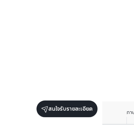
สนใจรับรายละเอียด
ภา