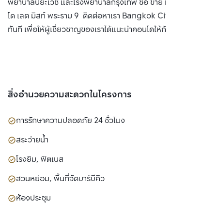
พยาบาลปิยะเวช และโรงพยาบาลกรุงเทพ ซื้อ ขาย หรือ เช่า คอน
โด เลต มิสท์ พระราม 9 ติดต่อหาเรา Bangkok CitiSmart ได้
ทันที เพื่อให้ผู้เชี่ยวชาญของเราได้แนะนำคอนโดให้กับท่าน
สิ่งอำนวยความสะดวกในโครงการ
การรักษาความปลอดภัย 24 ชั่วโมง
สระว่ายน้ำ
โรงยิม, ฟิตเนส
สวนหย่อม, พื้นที่จัดบาร์บีคิว
ห้องประชุม