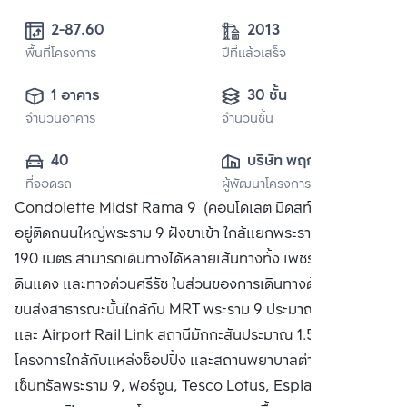
2-87.60 
2013
พื้นที่โครงการ
ปีที่แล้วเสร็จ
1 อาคาร
30 ชั้น
จำนวนอาคาร
จำนวนชั้น
40
บริษัท พฤกษา เรียล
ที่จอดรถ
ผู้พัฒนาโครงการ
เอสเตท จำกัด 
Condolette Midst Rama 9 (คอนโดเลต มิดสท์ พระราม 9)
(มหาชน)
อยู่ติดถนนใหญ่พระราม 9 ฝั่งขาเข้า ใกล้แยกพระราม 9 ประมาณ
190 เมตร สามารถเดินทางได้หลายเส้นทางทั้ง เพชรบุรี, สุขุมวิท,
ดินแดง และทางด่วนศรีรัช ในส่วนของการเดินทางด้วยระบบ
ขนส่งสาธารณะนั้นใกล้กับ MRT พระราม 9 ประมาณ 350 เมตร
และ Airport Rail Link สถานีมักกะสันประมาณ 1.5 กิโลเมตร
โครงการใกล้กับแหล่งช็อปปิ้ง และสถานพยาบาลต่างๆทั้ง
เซ็นทรัลพระราม 9, ฟอร์จูน, Tesco Lotus, Esplanade, โรง