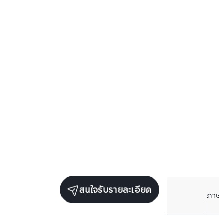
สนใจรับรายละเอียด
ภา