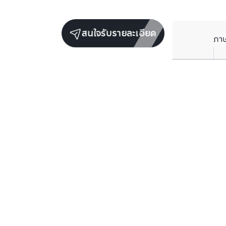
สนใจรับรายละเอียด
ภา
ยูนิตขายในโครงการเดียวกัน