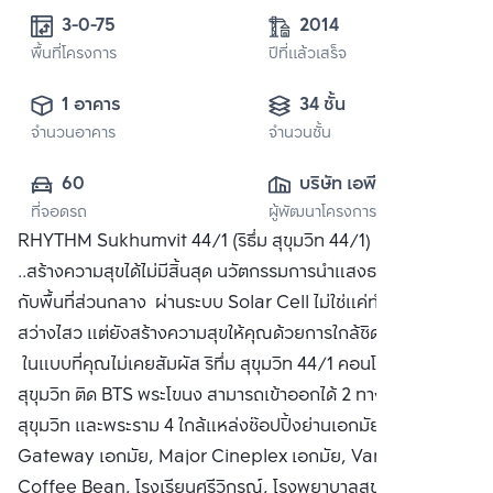
3-0-75
2014
พื้นที่โครงการ
ปีที่แล้วเสร็จ
1 อาคาร
34 ชั้น
จำนวนอาคาร
จำนวนชั้น
60
บริษัท เอพี (ไทย
ที่จอดรถ
ผู้พัฒนาโครงการ
แลนด์) 
RHYTHM Sukhumvit 44/1 (ริธึ่ม สุขุมวิท 44/1) ธรรมชาติ
จำกัด(มหาชน)
..สร้างความสุขได้ไม่มีสิ้นสุด นวัตกรรมการนำแสงธรรมชาติมาใช้
กับพื้นที่ส่วนกลาง ผ่านระบบ Solar Cell ไม่ใช่แค่ทำให้ชีวิต
สว่างไสว แต่ยังสร้างความสุขให้คุณด้วยการใกล้ชิดธรรมชาติ
ในแบบที่คุณไม่เคยสัมผัส ริทึ่ม สุขุมวิท 44/1 คอนโดหรู ริมถนน
สุขุมวิท ติด BTS พระโขนง สามารถเข้าออกได้ 2 ทาง ทั้งเส้นถนน
สุขุมวิท และพระราม 4 ใกล้แหล่งช๊อปปิ้งย่านเอกมัย เช่น
Gateway เอกมัย, Major Cineplex เอกมัย, Vanilla,
Coffee Bean, โรงเรียนศรีวิกรณ์, โรงพยาบาลสุขุมวิท ซื้อ ขาย