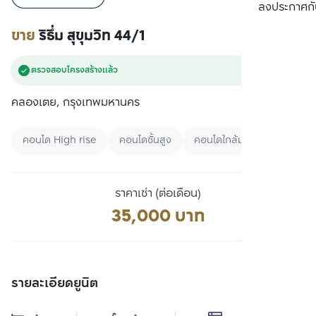
เปรียบเทียบ
ลงประกาศกั
ขาย
ริธึ่ม สุขุมวิท 44/1
ตรวจสอบโครงสร้างแล้ว
คลองเตย, กรุงเทพมหานคร
คอนโด High rise
คอนโดชั้นสูง
คอนโดใกล้มหาลัย
ราคาเช่า (ต่อเดือน)
35,000 บาท
รายละเอียดยูนิต