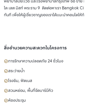
พยาบาลปิยะเวช และโรงพยาบาลกรุงเทพ ซื้อ ขาย หรือ เช่า คอน
โด เลต มิสท์ พระราม 9 ติดต่อหาเรา Bangkok CitiSmart ได้
ทันที เพื่อให้ผู้เชี่ยวชาญของเราได้แนะนำคอนโดให้กับท่าน
สิ่งอำนวยความสะดวกในโครงการ
การรักษาความปลอดภัย 24 ชั่วโมง
สระว่ายน้ำ
โรงยิม, ฟิตเนส
สวนหย่อม, พื้นที่จัดบาร์บีคิว
ห้องประชุม