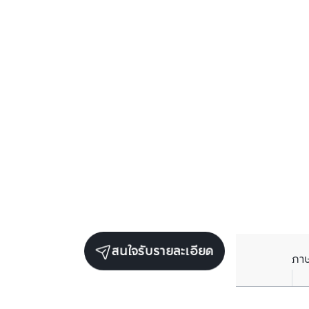
สนใจรับรายละเอียด
ภา