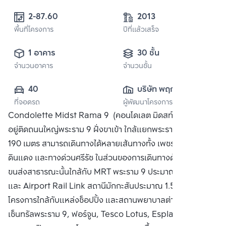
2-87.60 
2013
พื้นที่โครงการ
ปีที่แล้วเสร็จ
1 อาคาร
30 ชั้น
จำนวนอาคาร
จำนวนชั้น
40
บริษัท พฤกษา เรียล
ที่จอดรถ
ผู้พัฒนาโครงการ
เอสเตท จำกัด 
Condolette Midst Rama 9 (คอนโดเลต มิดสท์ พระราม 9)
(มหาชน)
อยู่ติดถนนใหญ่พระราม 9 ฝั่งขาเข้า ใกล้แยกพระราม 9 ประมาณ
190 เมตร สามารถเดินทางได้หลายเส้นทางทั้ง เพชรบุรี, สุขุมวิท,
ดินแดง และทางด่วนศรีรัช ในส่วนของการเดินทางด้วยระบบ
ขนส่งสาธารณะนั้นใกล้กับ MRT พระราม 9 ประมาณ 350 เมตร
และ Airport Rail Link สถานีมักกะสันประมาณ 1.5 กิโลเมตร
โครงการใกล้กับแหล่งช็อปปิ้ง และสถานพยาบาลต่างๆทั้ง
เซ็นทรัลพระราม 9, ฟอร์จูน, Tesco Lotus, Esplanade, โรง