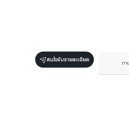
สนใจรับรายละเอียด
ภา
ยูนิตขายในโครงการเดียวกัน