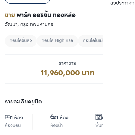
เปรียบเทียบ
ลงประกาศกั
ขาย
พาร์ค ออริจิ้น ทองหล่อ
วัฒนา, กรุงเทพมหานคร
คอนโดชั้นสูง
คอนโด High rise
คอนโดในเมือง
ราคาขาย
11,960,000 บาท
รายละเอียดยูนิต
1 ห้อง
1 ห้อง
44 ตร.ม.
ห้องนอน
ห้องน้ำ
พื้นที่ใช้สอย