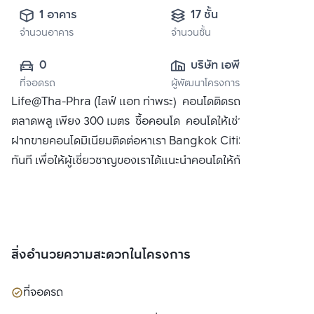
1 อาคาร
17 ชั้น
จำนวนอาคาร
จำนวนชั้น
0
บริษัท เอพี (ไทย
ที่จอดรถ
ผู้พัฒนาโครงการ
แลนด์) 
Life@Tha-Phra (ไลฟ์ แอท ท่าพระ) คอนโดติดรถไฟฟ้า BTS
จำกัด(มหาชน)
ตลาดพลู เพียง 300 เมตร ซื้อคอนโด คอนโดให้เช่า พร้อมทั้ง
ฝากขายคอนโดมิเนียมติดต่อหาเรา Bangkok CitiSmart ได้
ทันที เพื่อให้ผู้เชี่ยวชาญของเราได้แนะนำคอนโดให้กับท่าน
สิ่งอำนวยความสะดวกในโครงการ
ที่จอดรถ