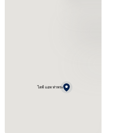
ไลฟ์ แอท ท่าพระ