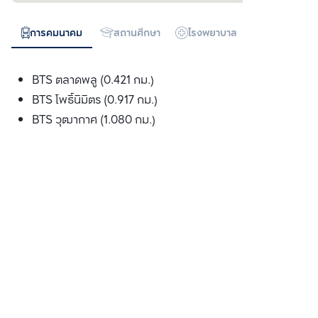
การคมนาคม
สถานศึกษา
โรงพยาบาล
ห้างสรรพสิน
BTS ตลาดพลู (0.421 กม.)
BTS โพธ์ินิมิตร (0.917 กม.)
BTS วุฒากาศ (1.080 กม.)