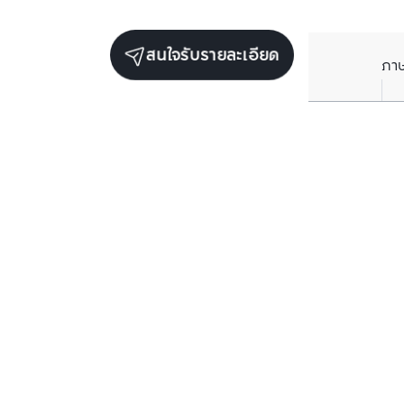
สนใจรับรายละเอียด
ภา
ยูนิตขายในโครงการเดียวกัน