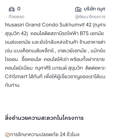
0
บริษัท ณุศาศิริ 
ที่จอดรถ
ผู้พัฒนาโครงการ
จำกัด (มหาชน)
Nusasiri Grand Condo Sukhumvit 42 (ณุศาศิริ แกรนด์
สุขุมวิท 42) คอนโดติดสถานีรถไฟฟ้า BTS เอกมัย ข้างสถานี
ขนส่งเอกมัย และยังใกล้แหล่งร้านค้า ร้านอาหารต่างๆ มากมาย
เช่น แบงค็อกเมดิเพล็กซ์ , เกตเวย์เอกมัย , แม๊กซ์แวลู่ , เดอะฮอ
ไรซอน ซื้อคอนโด คอนโดให้เช่า พร้อมทั้งฝากขาย
คอนโดมิเนียม ณุศาศิริ แกรนด์ สุขุมวิท ติดต่อหาเรา Bangkok
CitiSmart ได้ทันที เพื่อให้ผู้เชี่ยวชาญของเราได้แนะนำคอนโดให้
กับท่าน
สิ่งอำนวยความสะดวกในโครงการ
การรักษาความปลอดภัย 24 ชั่วโมง