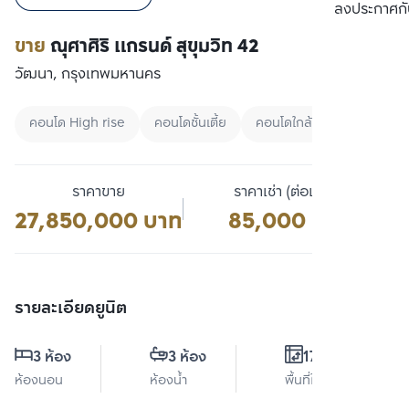
เปรียบเทียบ
ลงประกาศกั
ขาย
ณุศาศิริ แกรนด์ สุขุมวิท 42
วัฒนา, กรุงเทพมหานคร
คอนโด High rise
คอนโดชั้นเตี้ย
คอนโดใกล้ MRT
ราคาขาย
ราคาเช่า (ต่อเดือน)
27,850,000 บาท
85,000 บาท
รายละเอียดยูนิต
3 ห้อง
3 ห้อง
174 ตร.ม.
ห้องนอน
ห้องน้ำ
พื้นที่ใช้สอย