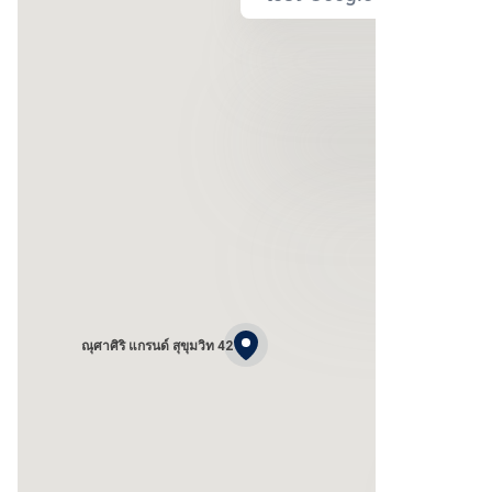
ณุศาศิริ แกรนด์ สุขุมวิท 42