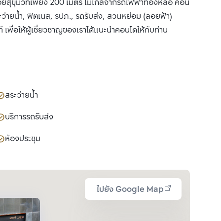
ยสุขุมวิทเพียง 200 เมตร ไม่ไกลจากรถไฟฟ้าทองหล่อ คอน
่ายน้ำ, ฟิตเนส, รปภ., รถรับส่ง, สวนหย่อม (ลอยฟ้า)
ี เพื่อให้ผู้เชี่ยวชาญของเราได้แนะนำคอนโดให้กับท่าน
สระว่ายน้ำ
บริการรถรับส่ง
ห้องประชุม
ไปยัง Google Map