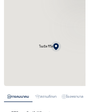
โนเบิล รีวีล
การคมนาคม
สถานศึกษา
โรงพยาบาล
ห้างสรรพสิน