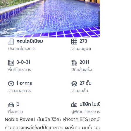
คอนโดมิเนียม
273
ประเภทโครงการ
จำนวนยูนิต
3-0-31 
2011
พื้นที่โครงการ
ปีที่แล้วเสร็จ
1 อาคาร
27 ชั้น
จำนวนอาคาร
จำนวนชั้น
0
บริษัท โนเบิล ดี
ที่จอดรถ
ผู้พัฒนาโครงการ
เวลลอปเมนท์ จำกัด 
Noble Reveal (โนเบิล รีวีล) ห่างจาก BTS เอกมัย 200 เมตร
(มหาชน)
ท่ามกลางแหล่งช้อปปิ้งและเอนเตอร์เทนเมนท์มากมาย เช่น ห้าง