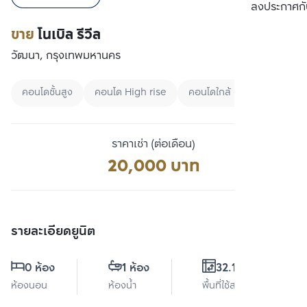
เปรียบเทียบ
ลงประกาศกั
ขาย
โนเบิล รีวีล
วัฒนา, กรุงเทพมหานคร
คอนโดชั้นสูง
คอนโด High rise
คอนโดใกล้ MRT
ราคาเช่า (ต่อเดือน)
20,000 บาท
รายละเอียดยูนิต
0 ห้อง
1 ห้อง
32.16 ตร.ม.
ห้องนอน
ห้องน้ำ
พื้นที่ใช้สอย