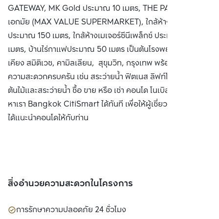
GATEWAY, MK Gold ประมาณ 10 เมตร, THE PARKLANE
เอกมัย (MAX VALUE SUPERMARKET), ใกล้ห้าง Big C
ประมาณ 150 เมตร, ใกล้ห้างเมเจอร์ซีนีเพล็กซ์ ประมาณ 200
เมตร, บ้านไร่กาแฟประมาณ 50 เมตร เป็นต้นโรงพยาบาลใกล้
เคียง สมิติเวช, คามิลเลียน, สุขุมวิท, กรุงเทพ พร้อมสิ่งอำนวย
ความสะดวกครบครัน เช่น สระว่ายน้ำ ฟิตเนส ลิฟท์โดยสาร สวน
ต้นไม้และสระว่ายน้ำ ซื้อ ขาย หรือ เช่า คอนโด โนเบิล รีวีล ติดต่อ
หาเรา Bangkok CitiSmart ได้ทันที เพื่อให้ผู้เชี่ยวชาญของเรา
ได้แนะนำคอนโดให้กับท่าน
สิ่งอำนวยความสะดวกในโครงการ
การรักษาความปลอดภัย 24 ชั่วโมง