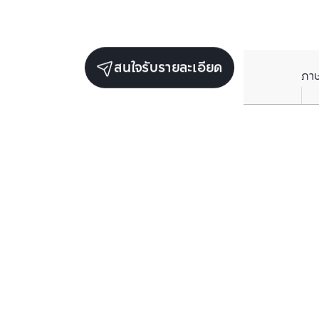
สนใจรับรายละเอียด
ภา
ยูนิตขายในโครงการเดียวกัน