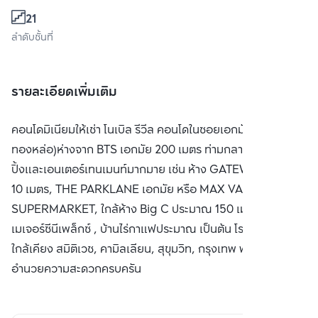
21
ลำดับชั้นที่
รายละเอียดเพิ่มเติม
คอนโดมิเนียมให้เช่า โนเบิล รีวีล คอนโดในซอยเอกมัย (เอกมัย-
ทองหล่อ)ห่างจาก BTS เอกมัย 200 เมตร ท่ามกลางแหล่งช้อป
ปิ้งและเอนเตอร์เทนเมนท์มากมาย เช่น ห้าง GATEWAY ประมาณ
10 เมตร, THE PARKLANE เอกมัย หรือ MAX VALUE
SUPERMARKET, ใกล้ห้าง Big C ประมาณ 150 เมตร, ใกล้ห้าง
เมเจอร์ซีนีเพล็กซ์ , บ้านไร่กาแฟประมาณ เป็นต้น โรงพยาบาล
ใกล้เคียง สมิติเวช, คามิลเลียน, สุขุมวิท, กรุงเทพ พร้อมสิ่ง
อำนวยความสะดวกครบครัน