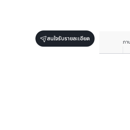
สนใจรับรายละเอียด
ภา
ยูนิตขายในโครงการเดียวกัน