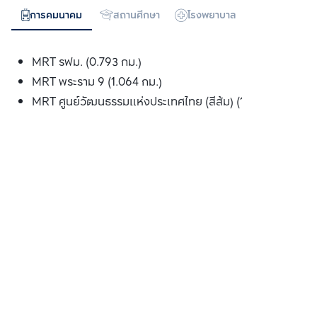
การคมนาคม
สถานศึกษา
โรงพยาบาล
ห้างสรรพสิน
MRT รฟม. (0.793 กม.)
MRT พระราม 9 (1.064 กม.)
MRT ศูนย์วัฒนธรรมแห่งประเทศไทย (สีส้ม) (1.357 กม.)