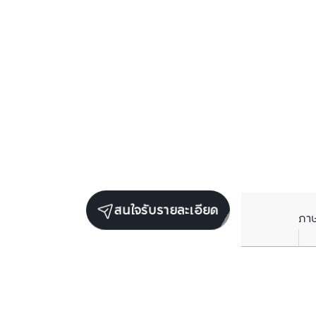
สนใจรับรายละเอียด
ภา