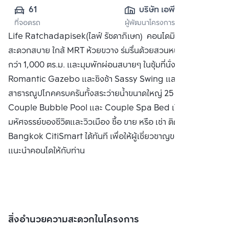
61
บริษัท เอพี (ไทย
ที่จอดรถ
ผู้พัฒนาโครงการ
แลนด์) 
Life Ratchadapisek(ไลฟ์ รัชดาภิเษก) คอนโดมิเนียมเดินทาง
จำกัด(มหาชน)
สะดวกสบาย ใกล้ MRT ห้วยขวาง ร่มรื่นด้วยสวนหน้าโครงการ
กว่า 1,000 ตร.ม. และมุมพักผ่อนสบายๆ ในซุ้มที่นั่งสไตล์
Romantic Gazebo และชิงช้า Sassy Swing และ
สาธารณูปโภคครบครันทั้งสระว่ายน้ำขนาดใหญ่ 25 ม. พร้อมมุม
Couple Bubble Pool และ Couple Spa Bed เปิดรับความ
มหัศจรรย์ของชีวิตและวิวเมือง ซื้อ ขาย หรือ เช่า ติดต่อหาเรา
Bangkok CitiSmart ได้ทันที เพื่อให้ผู้เชี่ยวชาญของเราได้
แนะนำคอนโดให้กับท่าน
สิ่งอำนวยความสะดวกในโครงการ