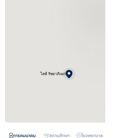
ไลฟ์ รัชดาภิเษก
การคมนาคม
สถานศึกษา
โรงพยาบาล
ห้างสรรพสิน