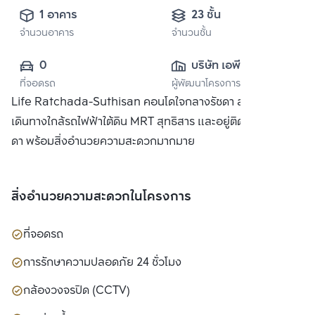
1 อาคาร
23 ชั้น
จำนวนอาคาร
จำนวนชั้น
0
บริษัท เอพี (ไทย
ที่จอดรถ
ผู้พัฒนาโครงการ
แลนด์) 
Life Ratchada-Suthisan คอนโดใจกลางรัชดา สะดวกในการ
จำกัด(มหาชน)
เดินทางใกล้รถไฟฟ้าใต้ดิน MRT สุทธิสาร และอยู่ติดถนนใหญ่ รัช
ดา พร้อมสิ่งอำนวยความสะดวกมากมาย
สิ่งอำนวยความสะดวกในโครงการ
ที่จอดรถ
การรักษาความปลอดภัย 24 ชั่วโมง
กล้องวงจรปิด (CCTV)