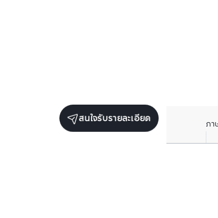
สนใจรับรายละเอียด
ภา
ยูนิตขายในโครงการเดียวกัน