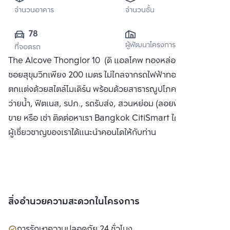
จำนวนอาคาร
จำนวนชั้น
78
ผู้พัฒนาโครงการ
ที่จอดรถ
The Alcove Thonglor 10 (ดิ แอลโคพ ทองหล่อ 10) ห่างจาก
ซอยสุขุมวิทเพียง 200 เมตร ไม่ไกลจากรถไฟฟ้าทองหล่อ คอนโด
ตกแต่งด้วยสไตล์โมเดิร์น พร้อมด้วยสาธารณูปโภคครบครัน สระ
ว่ายน้ำ, ฟิตเนส, รปภ., รถรับส่ง, สวนหย่อม (ลอยฟ้า) ได้แก่ ซื้อ
ขาย หรือ เช่า ติดต่อหาเรา Bangkok CitiSmart ได้ทันที เพื่อให้
ผู้เชี่ยวชาญของเราได้แนะนำคอนโดให้กับท่าน
สิ่งอำนวยความสะดวกในโครงการ
การรักษาความปลอดภัย 24 ชั่วโมง