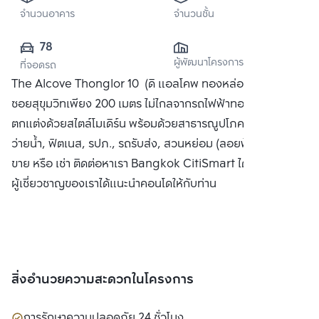
จำนวนอาคาร
จำนวนชั้น
78
ผู้พัฒนาโครงการ
ที่จอดรถ
The Alcove Thonglor 10 (ดิ แอลโคพ ทองหล่อ 10) ห่างจาก
ซอยสุขุมวิทเพียง 200 เมตร ไม่ไกลจากรถไฟฟ้าทองหล่อ คอนโด
ตกแต่งด้วยสไตล์โมเดิร์น พร้อมด้วยสาธารณูปโภคครบครัน สระ
ว่ายน้ำ, ฟิตเนส, รปภ., รถรับส่ง, สวนหย่อม (ลอยฟ้า) ได้แก่ ซื้อ
ขาย หรือ เช่า ติดต่อหาเรา Bangkok CitiSmart ได้ทันที เพื่อให้
ผู้เชี่ยวชาญของเราได้แนะนำคอนโดให้กับท่าน
สิ่งอำนวยความสะดวกในโครงการ
การรักษาความปลอดภัย 24 ชั่วโมง