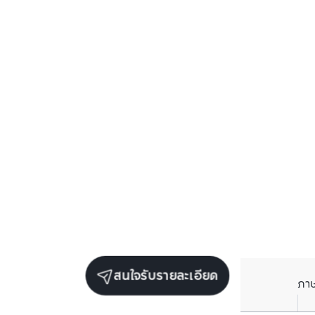
สนใจรับรายละเอียด
ภา