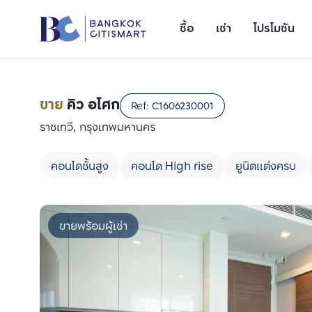
ซื้อ
เช่า
โปรโมชัน
ขาย
คิว อโศก
Ref:
C1606230001
ราชเทวี, กรุงเทพมหานคร
คอนโดชั้นสูง
คอนโด High rise
ยูนิตแต่งครบ
ขายพร้อมผู้เช่า
เพิ่มยูนิตเปรียบเทียบ
รายการที่ 1