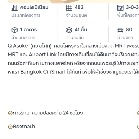
คอนโดมิเนียม
482
ประเภทโครงการ
จำนวนยูนิต
พื้นที่โครงก
1 อาคาร
41 ชั้น
80
จำนวนอาคาร
จำนวนชั้น
ที่จอดรถ
Q Asoke (คิว อโศก) คอนโดหรูหราใจกลางเมืองติด MRT เพชรบุร
MRT และ Airport Link โดยมีทางเดินเชื่อมใต้ดินมาถึงบริเวณด้
ถนนรัชดาภิเษก ไปทางแยกอโศก หรือจากถนนเพชรบุรีไปทางแยกวิทยุ
หาเรา Bangkok CitiSmart ได้ทันที เพื่อให้ผู้เชี่ยวชาญของเราไ
การรักษาความปลอดภัย 24 ชั่วโมง
ห้องซาวน่า