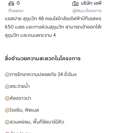
0
บริษัท เอพี (ไทย
ที่จอดรถ
ผู้พัฒนาโครงการ
แลนด์) 
แอสปาย สุขุมวิท 48 คอนโดใกล้รถไฟฟ้าบีทีเอสพระโขนง เพียง
จำกัด(มหาชน)
650 เมตร และทางด่วนสุขุมวิท สามารถเข้าออกได้ทั้งถนน
สุขุมวิท และถนนพระราม 4
สิ่งอำนวยความสะดวกในโครงการ
การรักษาความปลอดภัย 24 ชั่วโมง
สระว่ายน้ำ
ห้องซาวน่า
โรงยิม, ฟิตเนส
สวนหย่อม, พื้นที่จัดบาร์บีคิว