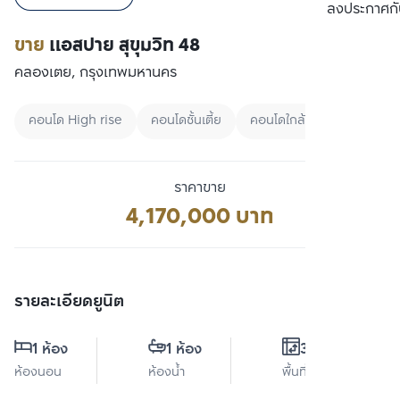
เปรียบเทียบ
ลงประกาศกั
ขาย
แอสปาย สุขุมวิท 48
คลองเตย, กรุงเทพมหานคร
คอนโด High rise
คอนโดชั้นเตี้ย
คอนโดใกล้ MRT
ราคาขาย
4,170,000 บาท
รายละเอียดยูนิต
1 ห้อง
1 ห้อง
38 ตร.ม.
ห้องนอน
ห้องน้ำ
พื้นที่ใช้สอย