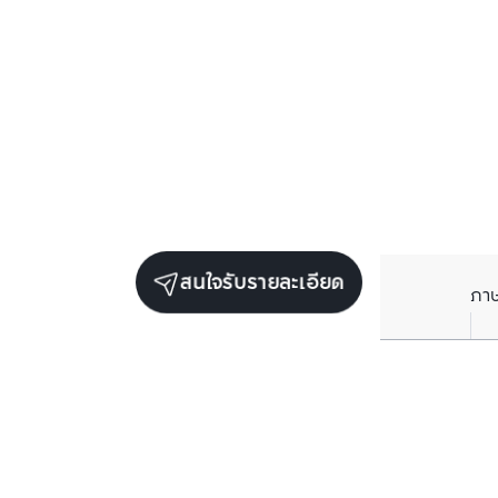
สนใจรับรายละเอียด
ภา
ยูนิตขายในโครงการเดียวกัน