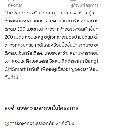
ที่จอดรถ
ผู้พัฒนาโครงการ
แลนด์) 
The Address Chidlom (ดิ แอสเดรส ชิดลม) คอนโดที่ให้คุณใช้
จำกัด(มหาชน)
ชีวิตเหนือระดับ เดินทางสะดวกสบาย ห่างจากสถานีรถไฟฟ้า BTS
ชิดลม 300 เมตร และห่างจากห้างสรรพสินค้าเซ็นทรัล ชิดลม
200 เมตร คอนโดหรู อยู่ใจกลางเมืองย่านชิดลม สิ่งอำนวย
สะดวกครบครัน ใกล้แหล่งช้อปปิ้งชั้นนำมากมาย อย่าง เซ็นทรัล
ชิดลม,เซ็นทรัลเวิลด์, เกษรพลาซ่า, สยามพารากอน ซื้อ ขาย หรือ
เช่า คอนโด ดิ แอสเดรส ชิดลม ติดต่อหาเรา Bangkok
CitiSmart ได้ทันที เพื่อให้ผู้เชี่ยวชาญของเราได้แนะนำคอนโดให้
กับท่าน
สิ่งอำนวยความสะดวกในโครงการ
การรักษาความปลอดภัย 24 ชั่วโมง