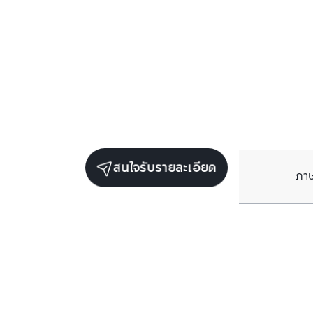
สนใจรับรายละเอียด
ภา
ยูนิตขายในโครงการเดียวกัน