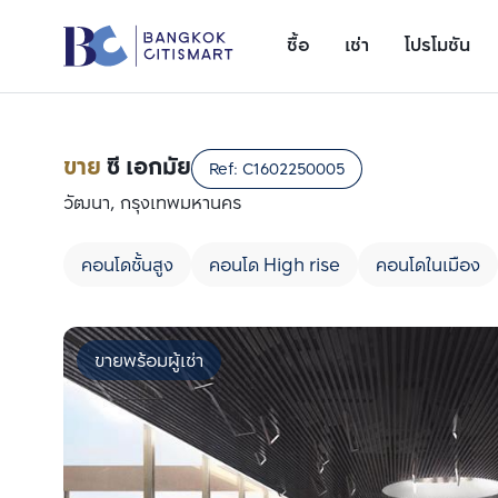
ซื้อ
เช่า
โปรโมชัน
ขาย
ซี เอกมัย
Ref:
C1602250005
วัฒนา, กรุงเทพมหานคร
คอนโดชั้นสูง
คอนโด High rise
คอนโดในเมือง
ขายพร้อมผู้เช่า
เพิ่มยูนิตเปรียบเทียบ
รายการที่ 1