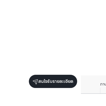
สนใจรับรายละเอียด
ภา