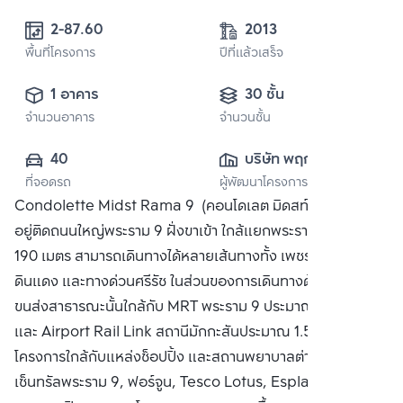
2-87.60 
2013
พื้นที่โครงการ
ปีที่แล้วเสร็จ
1 อาคาร
30 ชั้น
จำนวนอาคาร
จำนวนชั้น
40
บริษัท พฤกษา เรียล
ที่จอดรถ
ผู้พัฒนาโครงการ
เอสเตท จำกัด 
Condolette Midst Rama 9 (คอนโดเลต มิดสท์ พระราม 9)
(มหาชน)
อยู่ติดถนนใหญ่พระราม 9 ฝั่งขาเข้า ใกล้แยกพระราม 9 ประมาณ
190 เมตร สามารถเดินทางได้หลายเส้นทางทั้ง เพชรบุรี, สุขุมวิท,
ดินแดง และทางด่วนศรีรัช ในส่วนของการเดินทางด้วยระบบ
ขนส่งสาธารณะนั้นใกล้กับ MRT พระราม 9 ประมาณ 350 เมตร
และ Airport Rail Link สถานีมักกะสันประมาณ 1.5 กิโลเมตร
โครงการใกล้กับแหล่งช็อปปิ้ง และสถานพยาบาลต่างๆทั้ง
เซ็นทรัลพระราม 9, ฟอร์จูน, Tesco Lotus, Esplanade, โรง