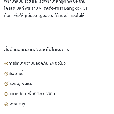
พยาบาลปิยะเวช และโรงพยาบาลกรุงเทพ ซื้อ ขาย หรือ เช่า คอน
โด เลต มิสท์ พระราม 9 ติดต่อหาเรา Bangkok CitiSmart ได้
ทันที เพื่อให้ผู้เชี่ยวชาญของเราได้แนะนำคอนโดให้กับท่าน
สิ่งอำนวยความสะดวกในโครงการ
การรักษาความปลอดภัย 24 ชั่วโมง
สระว่ายน้ำ
โรงยิม, ฟิตเนส
สวนหย่อม, พื้นที่จัดบาร์บีคิว
ห้องประชุม