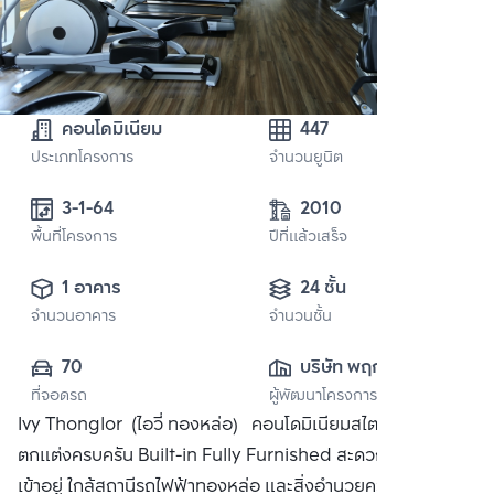
คอนโดมิเนียม
447
ประเภทโครงการ
จำนวนยูนิต
3-1-64 
2010
พื้นที่โครงการ
ปีที่แล้วเสร็จ
1 อาคาร
24 ชั้น
จำนวนอาคาร
จำนวนชั้น
70
บริษัท พฤกษา เรียล
ที่จอดรถ
ผู้พัฒนาโครงการ
เอสเตท จำกัด 
Ivy Thonglor (ไอวี่ ทองหล่อ) คอนโดมิเนียมสไตล์ Art Deco
(มหาชน)
ตกแต่งครบครัน Built-in Fully Furnished สะดวกสบายพร้อม
เข้าอยู่ ใกล้สถานีรถไฟฟ้าทองหล่อ และสิ่งอำนวยความสะดวก