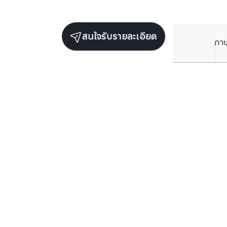
สนใจรับรายละเอียด
ภา
ยูนิตขายในโครงการเดียวกัน