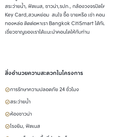
สระว่ายน้ำ, ฟิตเนส, ซาวน่า,รปภ., กล้องวงจรปิดโครงการ, ประตู
Key Card,สวนหย่อม สนใจ ซื้อ ขายหรือ เช่า คอนโด ไอวี่
ทองหล่อ ติดต่อหาเรา Bangkok CitiSmart ได้ทันที เพื่อให้ผู้
เชี่ยวชาญของเราได้แนะนำคอนโดให้กับท่าน
สิ่งอำนวยความสะดวกในโครงการ
การรักษาความปลอดภัย 24 ชั่วโมง
สระว่ายน้ำ
ห้องซาวน่า
โรงยิม, ฟิตเนส