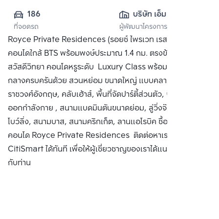
186
บริษัท เอ็ม เจ เอ ไอ 
ที่จอดรถ
ผู้พัฒนาโครงการ
ดีเวลลอปเมนท์ 
Royce Private Residences (รอยซ์ ไพรเวท เรสซิเดนท์เซส)
จำกัด
คอนโดใกล้ BTS พร้อมพงษ์ประมาณ 1.4 กม. ตรงข้ามโรงเรียน
สวัสดีวิทยา คอนโดหรูระดับ Luxury Class พร้อมพื้นที่ส่วน
กลางครบครันด้วย สวนหย่อม ขนาดใหญ่ แบบคลาสสิค สไตล์
ราชวงศ์อังกฤษ, คลับเฮ้าส์, พื้นที่จัดปาร์ตี้ส่วนตัว, จากุซซี่, สนาม
ออกกำลังกาย , สนามแบดมินตันขนาดย่อม, ลู่วิ่งจ๊อกกิ้ง, สนาม
โบว์ลิ่ง, สนามบาส, สนามคริกเก็ต, ลานแอโรบิค ซื้อ ขาย หรือ เช่า
คอนโด Royce Private Residences ติดต่อหาเรา Bangkok
CitiSmart ได้ทันที เพื่อให้ผู้เชี่ยวชาญของเราได้แนะนำคอนโดให้
กับท่าน