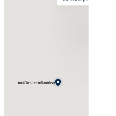
ไปยัง Google Map
รอยซ์ ไพรเวท เรสซิเดนท์เซส