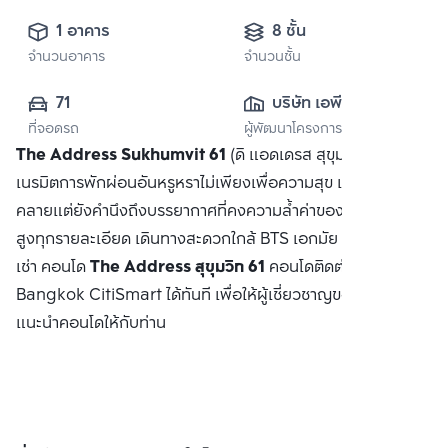
1 อาคาร
8 ชั้น
จำนวนอาคาร
จำนวนชั้น
71
บริษัท เอพี (ไทย
ที่จอดรถ
ผู้พัฒนาโครงการ
แลนด์) 
The Address Sukhumvit 61
(ดิ แอดเดรส สุขุมวิท 61)
จำกัด(มหาชน)
เนรมิตการพักผ่อนอันหรูหราไม่เพียงเพื่อความสุข และความผ่อน
คลายแต่ยังคำนึงถึงบรรยากาศที่คงความล้ำค่าของศิลปะไทยชั้น
สูงทุกรายละเอียด เดินทางสะดวกใกล้ BTS เอกมัย ซื้อ ขาย หรือ
เช่า คอนโด
The Address สุขุมวิท 61
คอนโดติดต่อหาเรา
Bangkok CitiSmart ได้ทันที เพื่อให้ผู้เชี่ยวชาญของเราได้
แนะนำคอนโดให้กับท่าน