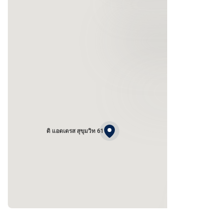
ดิ แอดเดรส สุขุมวิท 61