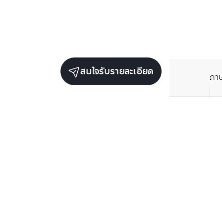
สนใจรับรายละเอียด
ภา
ยูนิตขายในโครงการเดียวกัน