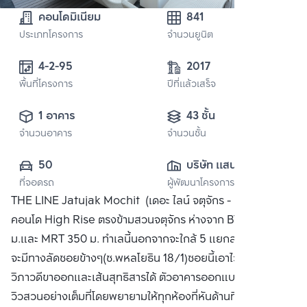
คอนโดมิเนียม
841
ประเภทโครงการ
จำนวนยูนิต
4-2-95 
2017
พื้นที่โครงการ
ปีที่แล้วเสร็จ
1 อาคาร
43 ชั้น
จำนวนอาคาร
จำนวนชั้น
50
บริษัท แสนสิริ 
ที่จอดรถ
ผู้พัฒนาโครงการ
จำกัด (มหาชน)
THE LINE Jatujak Mochit (เดอะ ไลน์ จตุจักร - หมอชิต)
คอนโด High Rise ตรงข้ามสวนจตุจักร ห่างจาก BTS 400
ม.และ MRT 350 ม. ทำเลนี้นอกจากจะใกล้ 5 แยกลาดพร้าวแล้ว
จะมีทางลัดซอยข้างๆ(ซ.พหลโยธิน 18/1)ซอยนี้เอาไว้ไปทะลุ
วิภาวดีขาออกและเส้นสุทธิสารได้ ตัวอาคารออกแบบมาให้รับกับ
วิวสวนอย่างเต็มที่โดยพยายามให้ทุกห้องที่หันด้านทิศตะวันตก