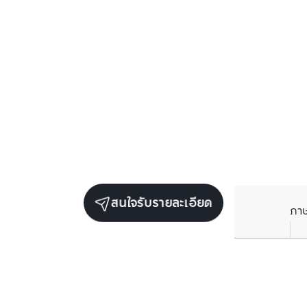
สนใจรับรายละเอียด
ภา