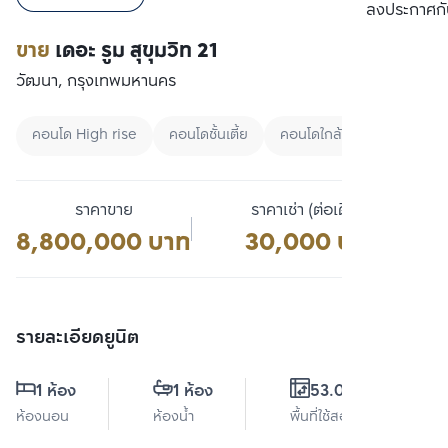
เปรียบเทียบ
ลงประกาศกั
ขาย
เดอะ รูม สุขุมวิท 21
วัฒนา, กรุงเทพมหานคร
คอนโด High rise
คอนโดชั้นเตี้ย
คอนโดใกล้ BTS
ราคาขาย
ราคาเช่า (ต่อเดือน)
8,800,000 บาท
30,000 บาท
รายละเอียดยูนิต
1 ห้อง
1 ห้อง
53.09 ตร.ม.
ห้องนอน
ห้องน้ำ
พื้นที่ใช้สอย