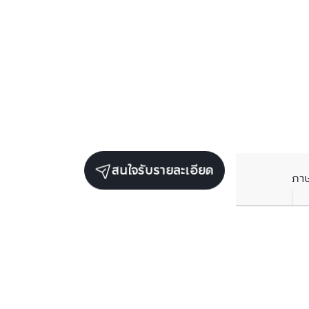
สนใจรับรายละเอียด
ภา
ยูนิตขายในโครงการเดียวกัน