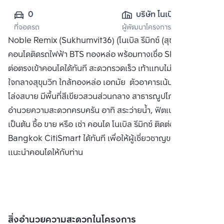
0
บริษัท โนเบิล ดี
ที่จอดรถ
ผู้พัฒนาโครงการ
เวลลอปเมนท์ จำกัด 
Noble Remix (Sukhumvit36) (โนเบิล รีมิกซ์ (สุขุมวิท 36))
(มหาชน)
คอนโดติดรถไฟฟ้า BTS ทองหล่อ พร้อมทางเชื่อ Sky Walk เชื่อ
ต่อตรงเข้าคอนโดได้ทันที สะดวกรวดเร็ว เท้าแทบไม่ติดพื้น
ใจกลางสุขุมวิท ใกล้ทองหล่อ เอกมัย ตัวอาคารเน้นความโปร่ง
โล่งสบาย มีพื้นที่สีเขียวสวนส่วนกลาง สาธารณูปโภคและสิ่ง
อำนวยความสะดวกครบครัน อาทิ สระว่ายน้ำ, ฟิตเนส, ห้องสตีม
เป็นต้น ซื้อ ขาย หรือ เช่า คอนโด โนเบิล รีมิกซ์ ติดต่อหาเรา
Bangkok CitiSmart ได้ทันที เพื่อให้ผู้เชี่ยวชาญของเราได้
แนะนำคอนโดให้กับท่าน
สิ่งอำนวยความสะดวกในโครงการ