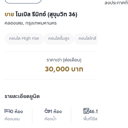
เปรียบเทียบ
ลงประกาศกั
ขาย
โนเบิล รีมิกซ์ (สุขุมวิท 36)
คลองเตย, กรุงเทพมหานคร
คอนโด High rise
คอนโดชั้นสูง
คอนโดใกล้ BTS
ราคาเช่า (ต่อเดือน)
30,000 บาท
รายละเอียดยูนิต
0 ห้อง
1 ห้อง
46.53 ตร.ม.
ห้องนอน
ห้องน้ำ
พื้นที่ใช้สอย