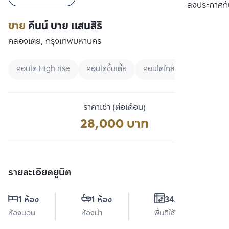
เปรียบเทียบ
ลงประกาศกั
ขาย
คีนน์ บาย แสนสิริ
คลองเตย, กรุงเทพมหานคร
คอนโด High rise
คอนโดชั้นเตี้ย
คอนโดใกล้ BTS
ราคาเช่า (ต่อเดือน)
28,000 บาท
รายละเอียดยูนิต
1 ห้อง
1 ห้อง
34.5 ตร.ม.
ห้องนอน
ห้องน้ำ
พื้นที่ใช้สอย