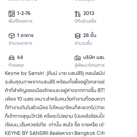
1-2-76
2013
พื้นที่โครงการ
ปีที่แล้วเสร็จ
1 อาคาร
28 ชั้น
จำนวนอาคาร
จำนวนชั้น
64
บริษัท แสนสิริ 
ที่จอดรถ
ผู้พัฒนาโครงการ
จำกัด (มหาชน)
Keyne by Sansiri (คีนน์ บาย แสนสิริ) คอนโดมิเนียมพร้อมอยู่
ระดับคุณภาพจากแสนสิริ พร้อมทั้งตั้งอยู่ใจกลางย่านธุรกิจการ
ค้าที่สำคัญของเมืองไทยและอยู่ห่างจากทางขึ้น BTS ทองหล่อ
เพียง 10 เมตร เหมาะสำหรับคนวัยทำงานที่ชอบความสะดวกแล้ว
ก็ทำงานกันในตัวเมือง ไปไหนมาไหนก็สะดวกไม่ว่าจะเป็นพระราม4
ก็เข้าทางสุขุมวิท36 หรือจะไปสยาม ไปแหล้งช๊อบปิ้งอย่าง เอ็มโพ
เรียมม,เอ็มควอร์เทีย เท่านั้น สนใจ ซื้อ ขายหรือ เช่า คอนโด
KEYNE BY SANSIRI ติดต่อหาเรา Bangkok CitiSmart ได้