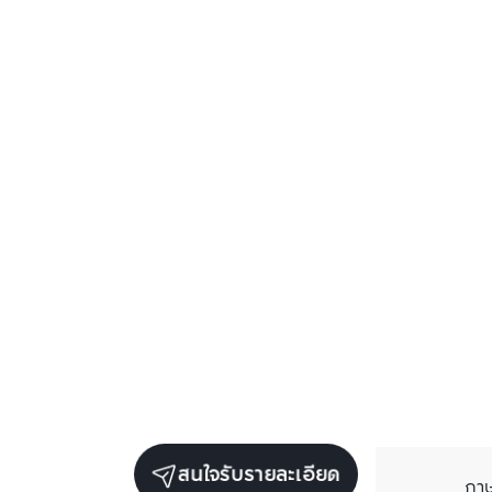
สนใจรับรายละเอียด
ภา