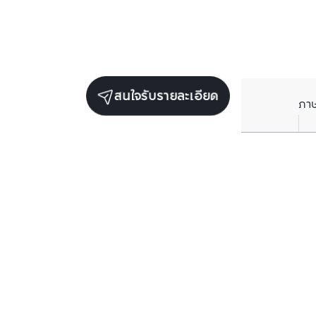
สนใจรับรายละเอียด
ภา
ยูนิตขายในโครงการเดียวกัน