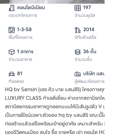
คอนโดมิเนียม
197
ประเภทโครงการ
จำนวนยูนิต
1-3-58 
2014
พื้นที่โครงการ
ปีที่แล้วเสร็จ
1 อาคาร
36 ชั้น
จำนวนอาคาร
จำนวนชั้น
81
บริษัท แสนสิริ 
ที่จอดรถ
ผู้พัฒนาโครงการ
จำกัด (มหาชน)
HQ by Sansiri (เอช คิว บาย แสนสิริ) โครงการคุณภาพระดับ
LUXURY CLASS ทำเลดีเยี่ยม ห่างจากสถานีรถไฟฟ้าทองหล่อ
สถาปัตยกรรมอาคารถูกออกแบบให้มีเส้นรูปตัว V เฉียงๆ
เป็นการดีไซน์เฉพาะตัวของ hq by แสนสิริ ขณะนี้ได้ดำเนินการ
ก่อสร้างแล้วเสร็จพร้อมเข้าอยู่อาศัย เหมาะสำหรับ Life Style
ของชีวิตคนเมือง สนใจ ซื้อ ขายหรือ เช่า คอนโด HQ by แสนสิริ