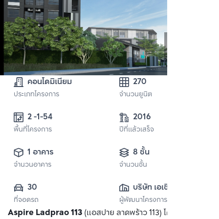
คอนโดมิเนียม
270
ประเภทโครงการ
จำนวนยูนิต
2 -1-54
2016
พื้นที่โครงการ
ปีที่แล้วเสร็จ
1 อาคาร
8 ชั้น
จำนวนอาคาร
จำนวนชั้น
30
บริษัท เอเชี่ยน 
ที่จอดรถ
ผู้พัฒนาโครงการ
พร็อพเพอร์ตี้ จำกัด
Aspire Ladprao 113
(แอสปาย ลาดพร้าว 113) โครงการติด