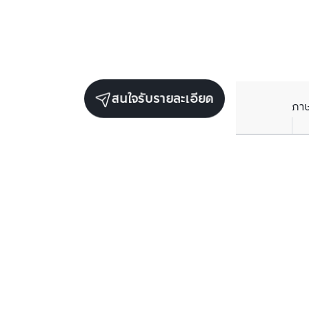
สนใจรับรายละเอียด
ภา
ยูนิตขายในโครงการเดียวกัน