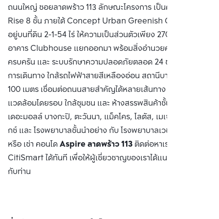
ถนนใหญ่ ซอยลาดพร้าว 113 ลักษณะโครงการ เป็นคอนโด Low-
Rise 8 ชั้น ภายใต้ Concept Urban Greenish Garden ตั้ง
อยู่บนที่ดิน 2-1-54 ไร่ ให้ความเป็นส่วนตัวเพียง 270 ยูนิต มี
อาคาร Clubhouse แยกออกมา พร้อมสิ่งอำนวยความสะดวก
ครบครัน และ ระบบรักษาความปลอดภัยตลอด 24 ชม. สะดวกทุก
การเดินทาง ใกล้รถไฟฟ้าสายสีเหลืองอ่อน สถานีบางกะปิ เพียง
100 เมตร เชื่อมต่อถนนสายสำคัญได้หลายเส้นทาง สภาพ
แวดล้อมโดยรอบ ใกล้ชุมชน และ ห้างสรรพสินค้าชั้นนำ อย่าง
เดอะมอลล์ บางกะปิ, ตะวันนา, แม็คโคร, โลตัส, เมเจอร์ ซีนีเพล็
กซ์ และ โรงพยาบาลชั้นนำอย่าง กับ โรงพยาบาลเวชธานี ซื้อ ขาย
หรือ เช่า คอนโด
Aspire ลาดพร้าว 113
ติดต่อหาเรา Bangkok
CitiSmart ได้ทันที เพื่อให้ผู้เชี่ยวชาญของเราได้แนะนำคอนโดให้
กับท่าน