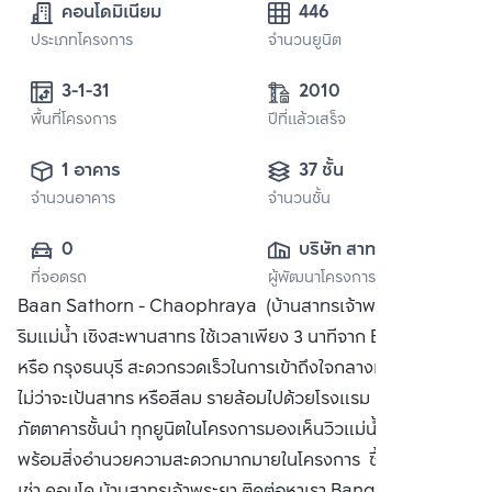
คอนโดมิเนียม
446
ประเภทโครงการ
จำนวนยูนิต
3-1-31 
2010
พื้นที่โครงการ
ปีที่แล้วเสร็จ
1 อาคาร
37 ชั้น
จำนวนอาคาร
จำนวนชั้น
0
บริษัท สาทร 
ที่จอดรถ
ผู้พัฒนาโครงการ
เจ้าพระยา อาเคเดีย 
Baan Sathorn - Chaophraya (บ้านสาทรเจ้าพระยา) คอนโด
จำกัด
ริมแม่น้ำ เชิงสะพานสาทร ใช้เวลาเพียง 3 นาทีจาก BTS ตากสิน
หรือ กรุงธนบุรี สะดวกรวดเร็วในการเข้าถึงใจกลางแหล่งธุรกิจ
ไม่ว่าจะเป้นสาทร หรือสีลม รายล้อมไปด้วยโรงแรม 5 ดาว และ
ภัตตาคารชั้นนำ ทุกยูนิตในโครงการมองเห็นวิวแม่น้ำ ทั้ง 2 ฝั่งน้ำ
พร้อมสิ่งอำนวยความสะดวกมากมายในโครงการ ซื้อ ขาย หรือ
เช่า คอนโด บ้านสาทรเจ้าพระยา ติดต่อหาเรา Bangkok