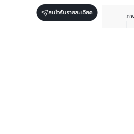
สนใจรับรายละเอียด
ภา
ยูนิตขายในโครงการเดียวกัน