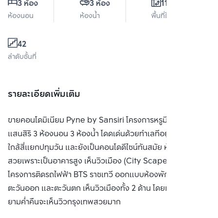
3 ห้อง
3 ห้อง
115 ตร.ม.
ห้องนอน
ห้องน้ำ
พื้นที่ใช้สอย
42
ลำดับชั้นที่
รายละเอียดเพิ่มเติม
ขายคอนโดมิเนียม Pyne by Sansiri โครงการหรูมีคุณภาพจาก
แสนสิริ 3 ห้องนอน 3 ห้องน้ำ โดดเด่นด้วยทำเลทีอยู่ใจกลางเมือง
ใกล้สี่แยกปทุมวัน และยังเป็นคอนโดดีไซน์ทันสมัย ห้องกว้างวิว
สวยเพราะเป็นอาคารสูง เห็นวิวเมือง (City Scape) ได้เต็มตา
โครงการติดรถไฟฟ้า BTS ราชเทวี ออกแบบห้องพักตามแนวทิศ
ตะวันออก และตะวันตก เห็นวิวเมืองทั้ง 2 ด้าน โดยเฉพาะชั้นสูงๆ
ยามค่ำคืนจะเห็นวิวกรุงเทพสวยมาก