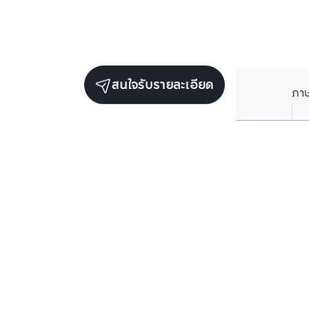
สนใจรับรายละเอียด
ภา
ยูนิตขายในโครงการเดียวกัน