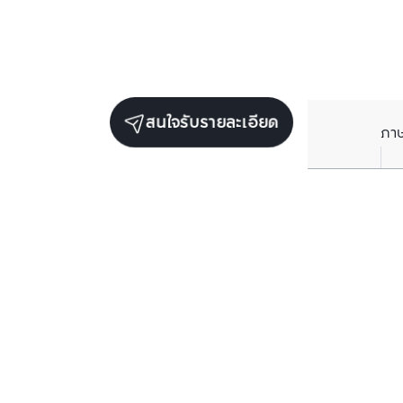
สนใจรับรายละเอียด
ภา
ยูนิตขายในโครงการเดียวกัน