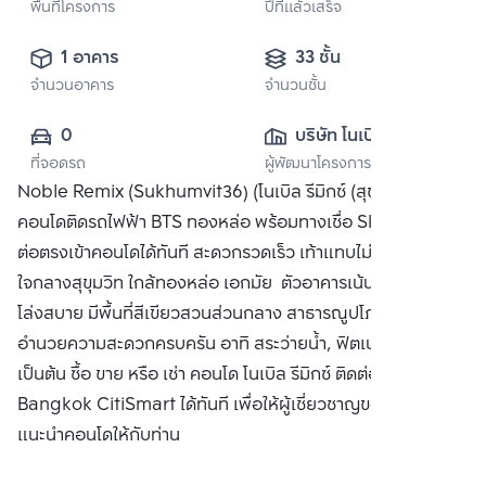
พื้นที่โครงการ
ปีที่แล้วเสร็จ
1 อาคาร
33 ชั้น
จำนวนอาคาร
จำนวนชั้น
0
บริษัท โนเบิล ดี
ที่จอดรถ
ผู้พัฒนาโครงการ
เวลลอปเมนท์ จำกัด 
Noble Remix (Sukhumvit36) (โนเบิล รีมิกซ์ (สุขุมวิท 36))
(มหาชน)
คอนโดติดรถไฟฟ้า BTS ทองหล่อ พร้อมทางเชื่อ Sky Walk เชื่อ
ต่อตรงเข้าคอนโดได้ทันที สะดวกรวดเร็ว เท้าแทบไม่ติดพื้น
ใจกลางสุขุมวิท ใกล้ทองหล่อ เอกมัย ตัวอาคารเน้นความโปร่ง
โล่งสบาย มีพื้นที่สีเขียวสวนส่วนกลาง สาธารณูปโภคและสิ่ง
อำนวยความสะดวกครบครัน อาทิ สระว่ายน้ำ, ฟิตเนส, ห้องสตีม
เป็นต้น ซื้อ ขาย หรือ เช่า คอนโด โนเบิล รีมิกซ์ ติดต่อหาเรา
Bangkok CitiSmart ได้ทันที เพื่อให้ผู้เชี่ยวชาญของเราได้
แนะนำคอนโดให้กับท่าน