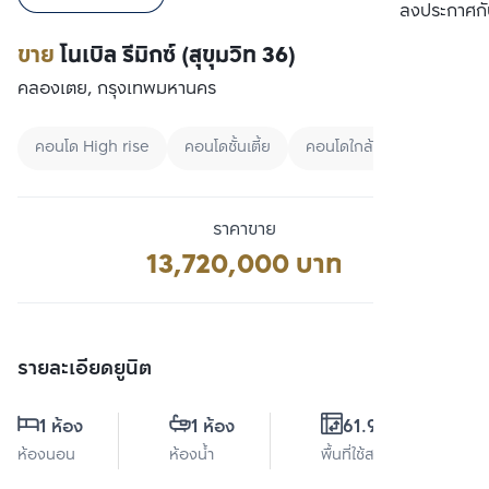
เปรียบเทียบ
ลงประกาศกั
ขาย
โนเบิล รีมิกซ์ (สุขุมวิท 36)
คลองเตย, กรุงเทพมหานคร
คอนโด High rise
คอนโดชั้นเตี้ย
คอนโดใกล้ BTS
ราคาขาย
13,720,000 บาท
รายละเอียดยูนิต
1 ห้อง
1 ห้อง
61.93 ตร.ม.
ห้องนอน
ห้องน้ำ
พื้นที่ใช้สอย