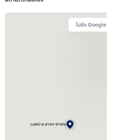
ไปยัง Google Map
แอสปาย สาทร-ท่าพระ