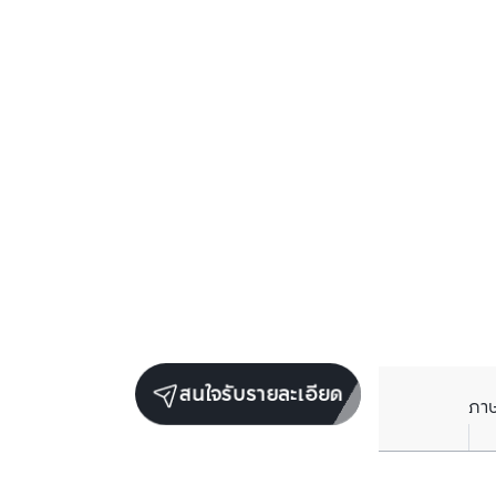
สนใจรับรายละเอียด
ภา