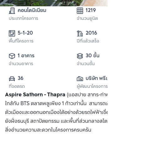
คอนโดมิเนียม
1219
ประเภทโครงการ
จำนวนยูนิต
5-1-20
2016
พื้นที่โครงการ
ปีที่แล้วเสร็จ
1 อาคาร
30 ชั้น
จำนวนอาคาร
จำนวนชั้น
36
บริษัท พรีเมี่ยม เรส
ที่จอดรถ
ผู้พัฒนาโครงการ
ซิเดนซ์ จำกัด
Aspire Sathorn - Thapra
(แอสปาย สาทร-ท่าพระ) คอนโดที่
ใกล้กับ BTS ตลาดพลูเพียง 1 ก้าวเท่านั้น สามารถเดินทางเข้าสู่
ตัวเมืองและออกนอกเมืองได้อย่างด้วยรถไฟฟ้าเชื่อมต่อสาทรไป
ยังฝั่งธนบุรี สถาปัตยกรรม และพื้นที่ส่วนกลางสไตล์ญี่ปุ่น พร้อม
สิ่งอำนวยความสะดวกในโครงการครบครัน