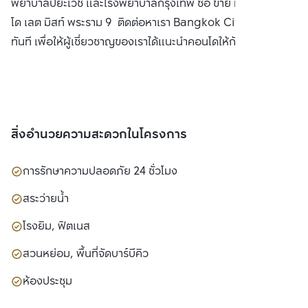
พยาบาลปิยะเวช และโรงพยาบาลกรุงเทพ ซื้อ ขาย หรือ เช่า คอน
โด เลต มิสท์ พระราม 9 ติดต่อหาเรา Bangkok CitiSmart ได้
ทันที เพื่อให้ผู้เชี่ยวชาญของเราได้แนะนำคอนโดให้กับท่าน
สิ่งอำนวยความสะดวกในโครงการ
การรักษาความปลอดภัย 24 ชั่วโมง
สระว่ายน้ำ
โรงยิม, ฟิตเนส
สวนหย่อม, พื้นที่จัดบาร์บีคิว
ห้องประชุม