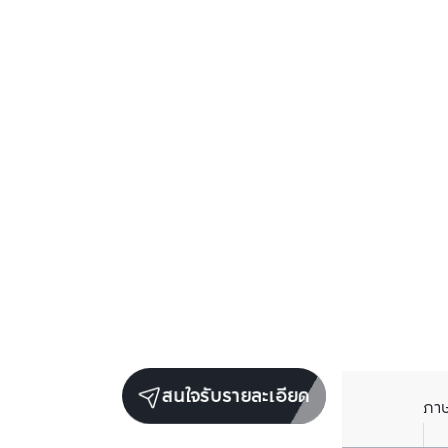
สนใจรับรายละเอียด
ภา