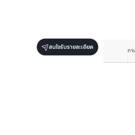
สนใจรับรายละเอียด
ภา
ยูนิตขายในโครงการเดียวกัน