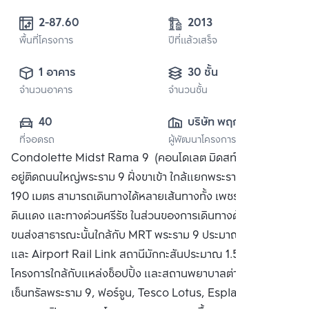
2-87.60 
2013
พื้นที่โครงการ
ปีที่แล้วเสร็จ
1 อาคาร
30 ชั้น
จำนวนอาคาร
จำนวนชั้น
40
บริษัท พฤกษา เรียล
ที่จอดรถ
ผู้พัฒนาโครงการ
เอสเตท จำกัด 
Condolette Midst Rama 9 (คอนโดเลต มิดสท์ พระราม 9)
(มหาชน)
อยู่ติดถนนใหญ่พระราม 9 ฝั่งขาเข้า ใกล้แยกพระราม 9 ประมาณ
190 เมตร สามารถเดินทางได้หลายเส้นทางทั้ง เพชรบุรี, สุขุมวิท,
ดินแดง และทางด่วนศรีรัช ในส่วนของการเดินทางด้วยระบบ
ขนส่งสาธารณะนั้นใกล้กับ MRT พระราม 9 ประมาณ 350 เมตร
และ Airport Rail Link สถานีมักกะสันประมาณ 1.5 กิโลเมตร
โครงการใกล้กับแหล่งช็อปปิ้ง และสถานพยาบาลต่างๆทั้ง
เซ็นทรัลพระราม 9, ฟอร์จูน, Tesco Lotus, Esplanade, โรง