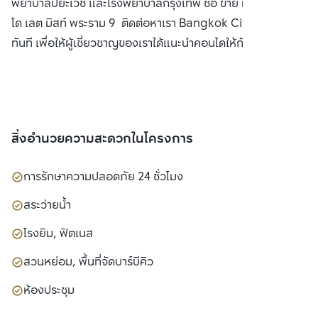
พยาบาลปิยะเวช และโรงพยาบาลกรุงเทพ ซื้อ ขาย หรือ เช่า คอน
โด เลต มิสท์ พระราม 9 ติดต่อหาเรา Bangkok CitiSmart ได้
ทันที เพื่อให้ผู้เชี่ยวชาญของเราได้แนะนำคอนโดให้กับท่าน
สิ่งอำนวยความสะดวกในโครงการ
การรักษาความปลอดภัย 24 ชั่วโมง
สระว่ายน้ำ
โรงยิม, ฟิตเนส
สวนหย่อม, พื้นที่จัดบาร์บีคิว
ห้องประชุม