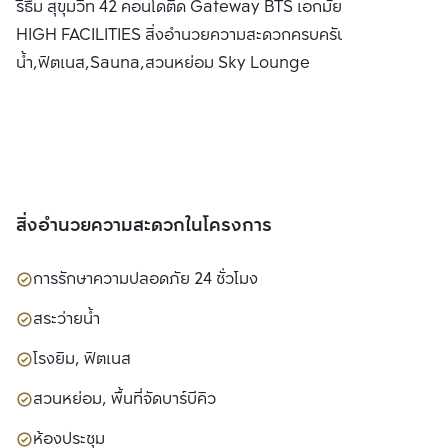
ริธึ่ม สุขุมวิท 42 คอนโดติด Gateway BTS เอกมัย พร้อม SKY
จำกัด(มหาชน)
HIGH FACILITIES สิ่งอำนวยความสะดวกครบครัน อาทิ สระว่าย
น้ำ,ฟิตเนส,Sauna,สวนหย่อม Sky Lounge
สิ่งอำนวยความสะดวกในโครงการ
การรักษาความปลอดภัย 24 ชั่วโมง
สระว่ายน้ำ
โรงยิม, ฟิตเนส
สวนหย่อม, พื้นที่จัดบาร์บีคิว
ห้องประชุม