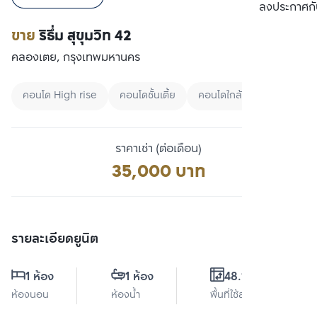
เปรียบเทียบ
ลงประกาศกั
ขาย
ริธึ่ม สุขุมวิท 42
คลองเตย, กรุงเทพมหานคร
คอนโด High rise
คอนโดชั้นเตี้ย
คอนโดใกล้ทางด่วน
ราคาเช่า (ต่อเดือน)
35,000 บาท
รายละเอียดยูนิต
1 ห้อง
1 ห้อง
48.11 ตร.ม.
ห้องนอน
ห้องน้ำ
พื้นที่ใช้สอย