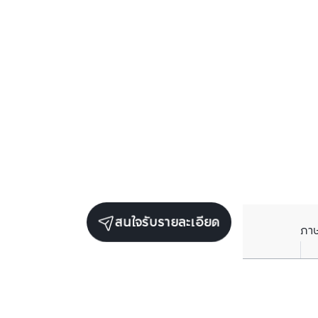
สนใจรับรายละเอียด
ภา