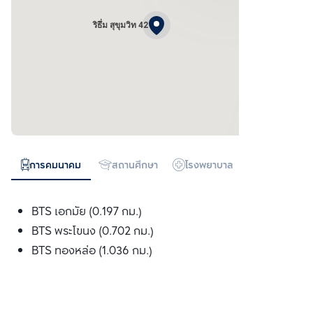
ริธึ่ม สุขุมวิท 42
การคมนาคม
สถานศึกษา
โรงพยาบาล
ห้างสรรพสิน
BTS เอกมัย (0.197 กม.)
BTS พระโขนง (0.702 กม.)
BTS ทองหล่อ (1.036 กม.)