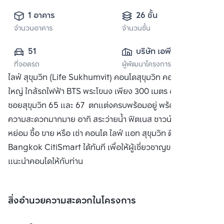
1 อาคาร
26 ชั้น
จำนวนอาคาร
จำนวนชั้น
51
บริษัท เอพี (ไทย
ที่จอดรถ
ผู้พัฒนาโครงการ
แลนด์) 
ไลฟ์ สุขุมวิท (Life Sukhumvit) คอนโดสุขุมวิท คอนโดติดถนน
จำกัด(มหาชน)
ใหญ่ ใกล้รถไฟฟ้า BTS พระโขนง เพียง 300 เมตร อยู่ระหว่าง
ซอยสุขุมวิท 65 และ 67 ตกแต่งครบพร้อมอยู่ พร้อมสิ่งอำนวย
ความสะดวกมากมาย อาทิ สระว่ายน้ำ ฟิตเนส ซาวน์น่า และส่วน
หย่อม ซื้อ ขาย หรือ เช่า คอนโด ไลฟ์ แอท สุขุมวิท ติดต่อหาเรา
Bangkok CitiSmart ได้ทันที เพื่อให้ผู้เชี่ยวชาญของเราได้
แนะนำคอนโดให้กับท่าน
สิ่งอำนวยความสะดวกในโครงการ