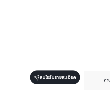
สนใจรับรายละเอียด
ภา