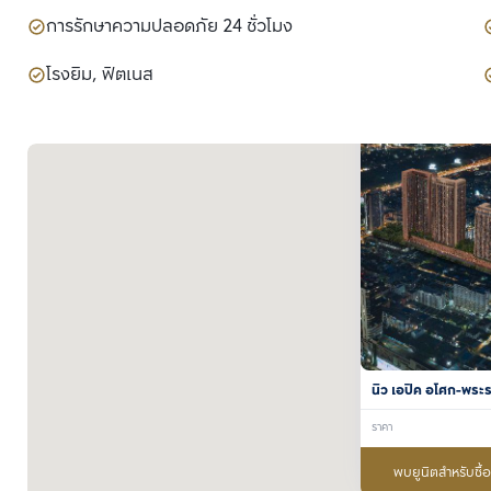
การรักษาความปลอดภัย 24 ชั่วโมง
โรงยิม, ฟิตเนส
นิว เอปิค อโศก-พระ
ราคา
พบยูนิตสำหรับซื้