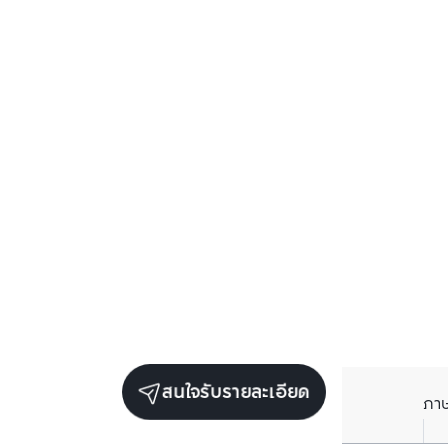
สนใจรับรายละเอียด
ภา