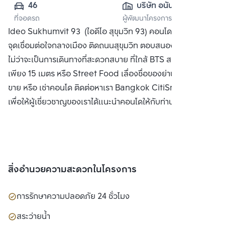
46
บริษัท อนันดา ดี
ที่จอดรถ
ผู้พัฒนาโครงการ
เวลลอปเมนท์ จำกัด 
Ideo Sukhumvit 93 (ไอดีโอ สุขุมวิท 93) คอนโดใหม่ บนทำเล
(มหาชน)
จุดเชื่อมต่อใจกลางเมือง ติดถนนสุขุมวิท ตอบสนองชีวิตทุกด้าน
ไม่ว่าจะเป็นการเดินทางที่สะดวกสบาย ที่ใกล้ BTS สถานีบางจาก
เพียง 15 เมตร หรือ Street Food เลื่องชื่อของย่านบางจาก ซื้อ
ขาย หรือ เช่าคอนโด ติดต่อหาเรา Bangkok CitiSmart ได้ทันที
เพื่อให้ผู้เชี่ยวชาญของเราได้แนะนำคอนโดให้กับท่าน
สิ่งอำนวยความสะดวกในโครงการ
การรักษาความปลอดภัย 24 ชั่วโมง
สระว่ายน้ำ