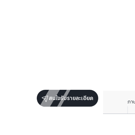
สนใจรับรายละเอียด
ภา