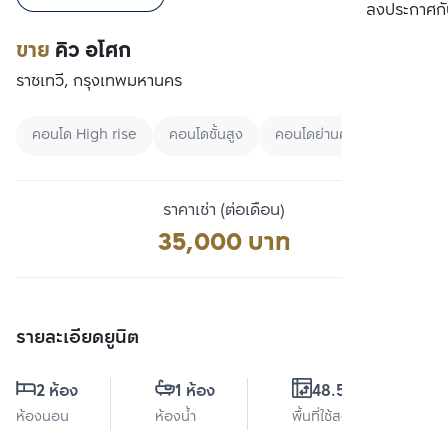
เปรียบเทียบ
ลงประกาศกั
ขาย
คิว อโศก
ราชเทวี, กรุงเทพมหานคร
คอนโด High rise
คอนโดชั้นสูง
คอนโดย่านศูนย์กลางธุรกิจแห่
ราคาเช่า (ต่อเดือน)
35,000 บาท
รายละเอียดยูนิต
2 ห้อง
1 ห้อง
48.54 ตร.ม.
ห้องนอน
ห้องน้ำ
พื้นที่ใช้สอย