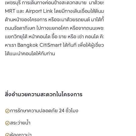
เพชรบุรี การเดินทางค่อนข้างสะดวกสบาย มาด้วยรถไฟฟ้า ทั้ง
MRT และ Airport Link โดยมีทางเดินเชื่อมใต้ดินมาถึงบริเวณ
ด้านหน้าของโครงการ หรือจะมาด้วยรถยนต์ มาได้ทั้งจากทาง
ถนนรัชดาภิเษก ไปทางแยกอโศก หรือจากถนนเพชรบุรีไปทาง
แยกวิทยุได้ หน้าคอนโด ซื้อ ขาย หรือ เช่า คอนโด คิว อโศก ติดต่อ
หาเรา Bangkok CitiSmart ได้ทันที เพื่อให้ผู้เชี่ยวชาญของเรา
ได้แนะนำคอนโดให้กับท่าน
สิ่งอำนวยความสะดวกในโครงการ
การรักษาความปลอดภัย 24 ชั่วโมง
สระว่ายน้ำ
ห้องซาวน่า