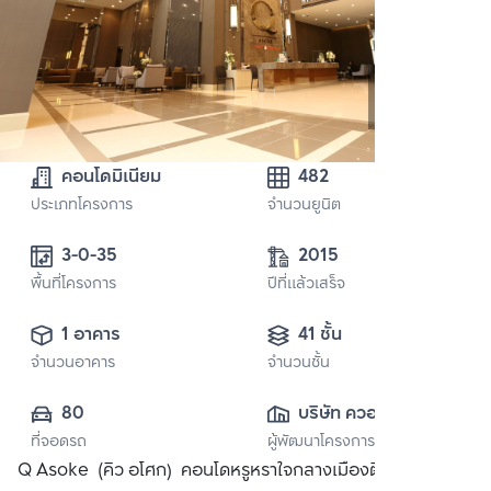
คอนโดมิเนียม
482
ประเภทโครงการ
จำนวนยูนิต
3-0-35 
2015
พื้นที่โครงการ
ปีที่แล้วเสร็จ
1 อาคาร
41 ชั้น
จำนวนอาคาร
จำนวนชั้น
80
บริษัท ควอลิตี้เฮ้าส์ 
ที่จอดรถ
ผู้พัฒนาโครงการ
จำกัด (มหาชน)
Q Asoke (คิว อโศก) คอนโดหรูหราใจกลางเมืองติด MRT