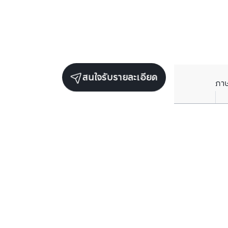
สนใจรับรายละเอียด
ภา
ยูนิตขายในโครงการเดียวกัน