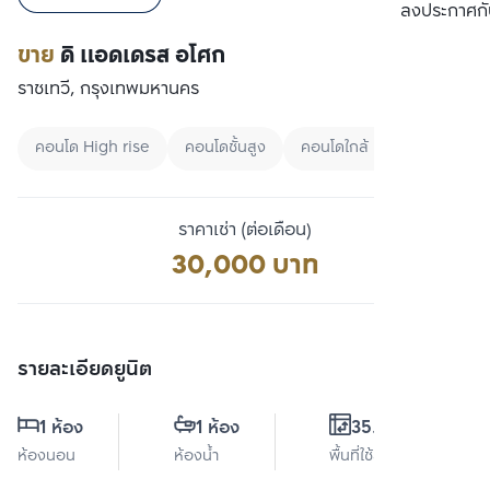
เปรียบเทียบ
ลงประกาศกั
ขาย
ดิ แอดเดรส อโศก
ราชเทวี, กรุงเทพมหานคร
คอนโด High rise
คอนโดชั้นสูง
คอนโดใกล้ BTS
ราคาเช่า (ต่อเดือน)
30,000 บาท
รายละเอียดยูนิต
1 ห้อง
1 ห้อง
35.9 ตร.ม.
ห้องนอน
ห้องน้ำ
พื้นที่ใช้สอย