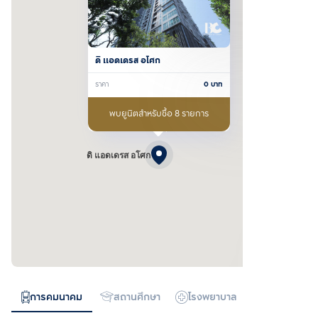
ดิ แอดเดรส อโศก
ราคา
0
บาท
พบยูนิตสำหรับซื้อ 8 รายการ
ดิ แอดเดรส อโศก
การคมนาคม
สถานศึกษา
โรงพยาบาล
ห้างสรรพสิน