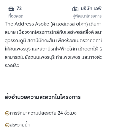
72
บริษัท เอพี (ไทย
ที่จอดรถ
ผู้พัฒนาโครงการ
แลนด์) 
The Address Asoke (ดิ แอสเดรส อโศก) เดินทางสะดวก
จำกัด(มหาชน)
สบาย เนื่องจากโครงการใกล้กับแอร์พอร์ตลิ้งค์ สนามบิน
สุวรรณภูมิ สถานีมักกะสัน เพียงร้อยเมตรจากสถานีรถไฟฟ้า
ใต้ดินเพชรบุรี และสถานีรถไฟฟ้าอโศก เข้าออกได้ 2 เส้นทาง
สามารถไปยังถนนเพชรบุรี กำแพงเพชร และทางด่วนได้อย่าง
รวดเร็ว
สิ่งอำนวยความสะดวกในโครงการ
การรักษาความปลอดภัย 24 ชั่วโมง
สระว่ายน้ำ