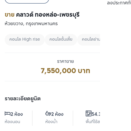
เปรียบเทียบ
ลงประกาศกั
ขาย
คลาวด์ ทองหล่อ-เพชรบุรี
ห้วยขวาง, กรุงเทพมหานคร
คอนโด High rise
คอนโดชั้นเตี้ย
คอนโดย่านศูนย์กลางธุรกิจแห
ราคาขาย
7,550,000 บาท
รายละเอียดยูนิต
2 ห้อง
2 ห้อง
54.34 ตร.ม.
ห้องนอน
ห้องน้ำ
พื้นที่ใช้สอย