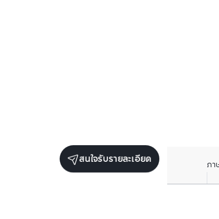
สนใจรับรายละเอียด
ภา