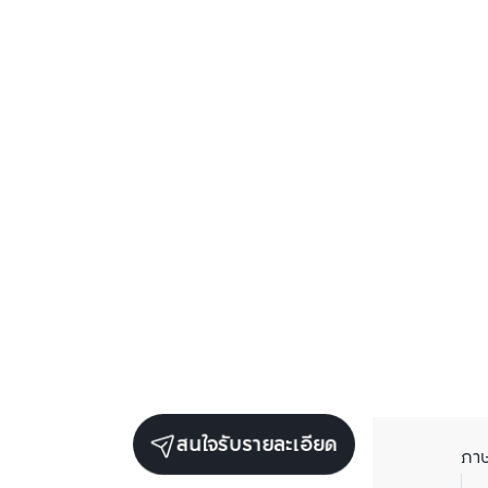
สนใจรับรายละเอียด
ภา