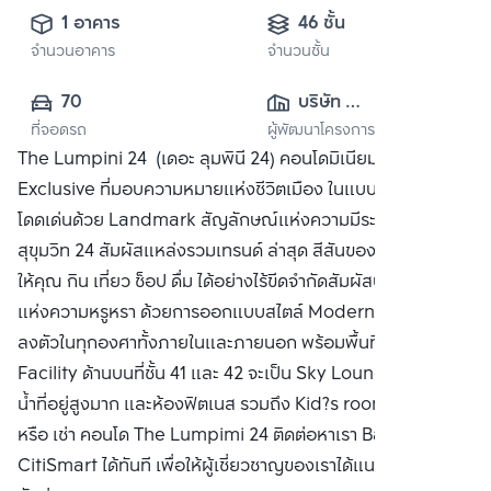
1 อาคาร
46 ชั้น
จำนวนอาคาร
จำนวนชั้น
70
บริษัท 
ที่จอดรถ
ผู้พัฒนาโครงการ
แอล.พี.เอ็น.ดี
The Lumpini 24 (เดอะ ลุมพินี 24) คอนโดมิเนียมระดับ
เวลลอปเมนท์ จำกัด 
Exclusive ที่มอบความหมายแห่งชีวิตเมือง ในแบบที่คุณค้นหา
(มหาชน)
โดดเด่นด้วย Landmark สัญลักษณ์แห่งความมีระดับใจกลาง
สุขุมวิท 24 สัมผัสแหล่งรวมเทรนด์ ล่าสุด สีสันของกรุงเทพฯ ที่
ให้คุณ กิน เที่ยว ช็อป ดื่ม ได้อย่างไร้ขีดจำกัดสัมผัสบรรยากาศ
แห่งความหรูหรา ด้วยการออกแบบสไตล์ Modern Luxury ที่
ลงตัวในทุกองศาทั้งภายในและภายนอก พร้อมพื้นที่ส่วนกลาง
Facility ด้านบนที่ชั้น 41 และ 42 จะเป็น Sky Lounge, สระว่าย
น้ำที่อยู่สูงมาก และห้องฟิตเนส รวมถึง Kid?s room ซื้อ ขาย
หรือ เช่า คอนโด The Lumpimi 24 ติดต่อหาเรา Bangkok
CitiSmart ได้ทันที เพื่อให้ผู้เชี่ยวชาญของเราได้แนะนำคอนโดให้